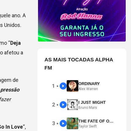
quele ano. A
os Unidos.
omo “
Deja
o afetou a
AS MAIS TOCADAS ALPHA
FM
tagem de
ORDINARY
1
●
 pressão
Alex Warren
fazer
I JUST MIGHT
2
●
Bruno Mars
THE FATE OF OPHELIA
3
●
So In Love
“,
Taylor Swift