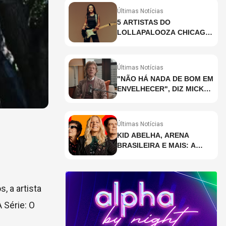
Últimas Notícias
5 ARTISTAS DO
LOLLAPALOOZA CHICAGO
QUE VOCÊ PRECISA
CONHECER
Últimas Notícias
"NÃO HÁ NADA DE BOM EM
ENVELHECER", DIZ MICK
JAGGER
Últimas Notícias
KID ABELHA, ARENA
BRASILEIRA E MAIS: A
AGENDA DE SHOWS DA
SEMANA EM SÃO PAULO
, a artista
 Série: O