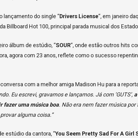
 lançamento do single “
Drivers License
“, em janeiro da
a Billboard Hot 100, principal parada musical dos Estad
iro álbum de estúdio, “
SOUR
“, onde estão outros hits c
tora, agora com 23 anos, reflete como o sucesso repentin
u conversa com a melhor amiga Madison Hu para a repor
indo. Eu escrevi, gravamos e lançamos. Já com ‘GUTS’,
a
ir fazer uma música boa
. Não era nem fazer música por 
provar alguma coisa.”
 estúdio da cantora, “
You Seem Pretty Sad For A Girl 