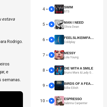
SWIM
4
●
BTS
u estava
MAN I NEED
5
●
Olivia Dean
FEELSLIKEIMFALLINGINLOVE
6
●
para Rodrigo.
Coldplay
MESSY
7
●
Lola Young
eiros
DIE WITH A SMILE
8
●
ar, e
Bruno Mars & Lady Gaga
as semanas.
BIRDS OF A FEATHER
9
●
Billie Eilish
ESPRESSO
10
●
Sabrina Carpenter