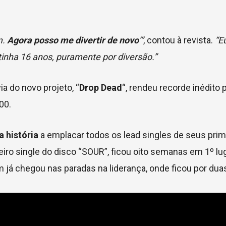
m.
Agora posso me divertir de novo
‘”
, contou à revista.
“E
nha 16 anos, puramente por diversão.”
a do novo projeto, “
Drop Dead
“, rendeu recorde inédito 
00.
a história
a emplacar todos os lead singles de seus prim
meiro single do disco “SOUR”, ficou oito semanas em 1º lug
ém já chegou nas paradas na liderança, onde ficou por du