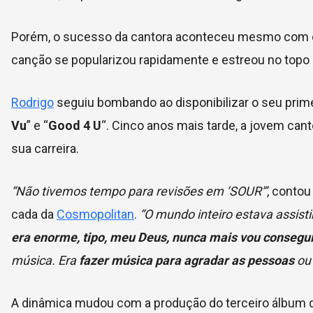
Porém, o sucesso da cantora aconteceu mesmo com o
canção se popularizou rapidamente e estreou no topo d
Rodrigo
seguiu bombando ao disponibilizar o seu prime
Vu
” e “
Good 4 U
“. Cinco anos mais tarde, a jovem can
sua carreira.
“Não tivemos tempo para revisões em ‘SOUR'”
, conto
cada da
Cosmopolitan
.
“O mundo inteiro estava assist
era enorme, tipo, meu Deus, nunca mais vou consegu
música. Era
fazer música para agradar as pessoas
ou 
A dinâmica mudou com a produção do terceiro álbum de