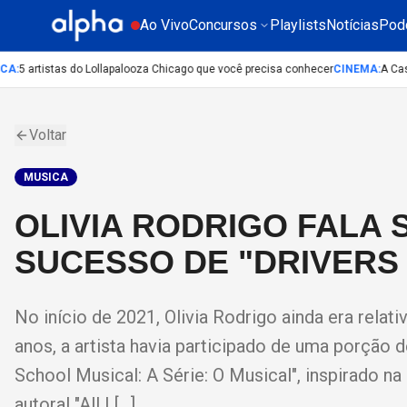
Ao Vivo
Concursos
Playlists
Notícias
Pod
A
:
5 artistas do Lollapalooza Chicago que você precisa conhecer
CINEMA
:
A Casa d
Voltar
MUSICA
OLIVIA RODRIGO FALA
SUCESSO DE "DRIVERS
No início de 2021, Olivia Rodrigo ainda era rela
anos, a artista havia participado de uma porção d
School Musical: A Série: O Musical", inspirado na
autoral "All I […]