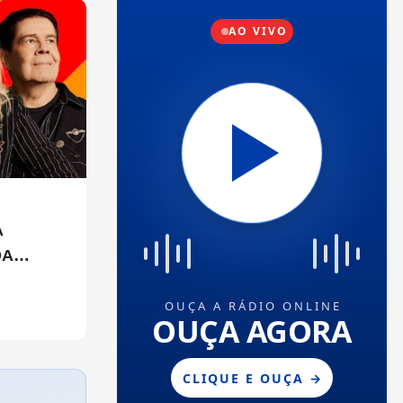
A
DA
ULO