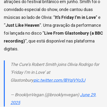
atrações do festival britânico em junho. Smith foi o
convidado especial do show, onde cantou duas
músicas ao lado de Olivia: “
It’s Friday I’m in Love
” e
“
Just Like Heaven
“. Uma gravação da performance
foi lançada no disco “
Live From Glastonbury (a BBC
recording)
“, que está disponível nas plataforma
digitais.
The Cure’s Robert Smith joins Olivia Rodrigo for
‘Friday I’m in Love’ at
Glastonbury
pic.twitter.com/lBYqIVYo3J
— BrooklynVegan (@brooklynvegan)
June 29,
2025