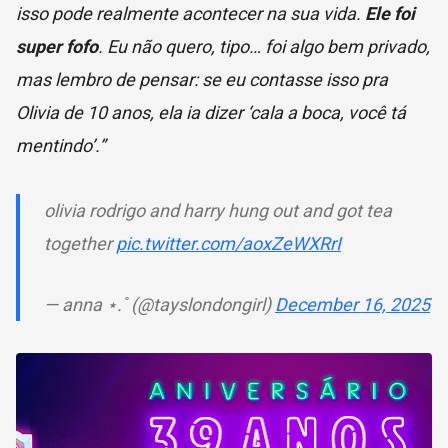
isso pode realmente acontecer na sua vida.
Ele foi
super fofo
. Eu não quero, tipo… foi algo bem privado,
mas lembro de pensar: se eu contasse isso pra
Olivia de 10 anos, ela ia dizer ‘cala a boca, você tá
mentindo’.”
olivia rodrigo and harry hung out and got tea
together
pic.twitter.com/aoxZeWXRrI
— anna ⋆. ̊ (@tayslondongirl)
December 16, 2025