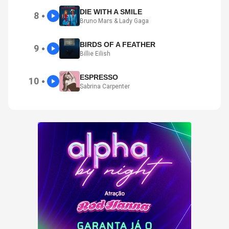
DIE WITH A SMILE
8
●
Bruno Mars & Lady Gaga
BIRDS OF A FEATHER
9
●
Billie Eilish
ESPRESSO
10
●
Sabrina Carpenter