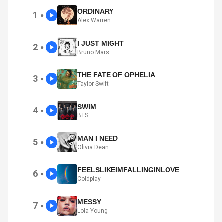
ORDINARY
1
●
Alex Warren
I JUST MIGHT
2
●
Bruno Mars
THE FATE OF OPHELIA
3
●
Taylor Swift
SWIM
4
●
BTS
MAN I NEED
5
●
Olivia Dean
FEELSLIKEIMFALLINGINLOVE
6
●
Coldplay
MESSY
7
●
Lola Young