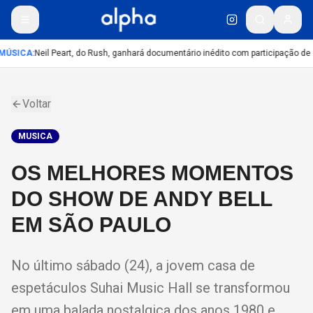
MÚSICA
:
Neil Peart, do Rush, ganhará documentário inédito com participação de
Voltar
MUSICA
OS MELHORES MOMENTOS
DO SHOW DE ANDY BELL
EM SÃO PAULO
No último sábado (24), a jovem casa de
espetáculos Suhai Music Hall se transformou
em uma balada nostalgica dos anos 1980 e