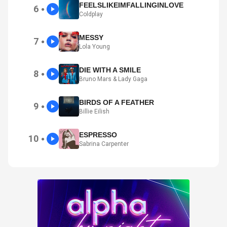
FEELSLIKEIMFALLINGINLOVE
6
●
Coldplay
MESSY
7
●
Lola Young
DIE WITH A SMILE
8
●
Bruno Mars & Lady Gaga
BIRDS OF A FEATHER
9
●
Billie Eilish
ESPRESSO
10
●
Sabrina Carpenter