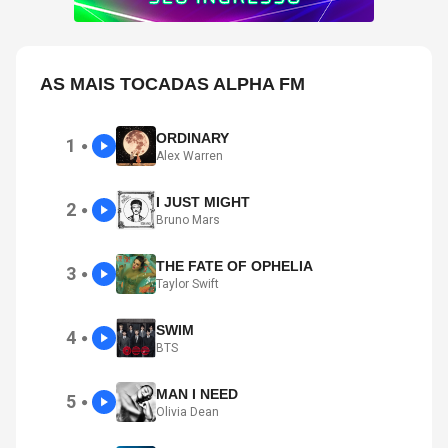
AS MAIS TOCADAS ALPHA FM
ORDINARY
1
●
Alex Warren
I JUST MIGHT
2
●
Bruno Mars
THE FATE OF OPHELIA
3
●
Taylor Swift
SWIM
4
●
BTS
MAN I NEED
5
●
Olivia Dean