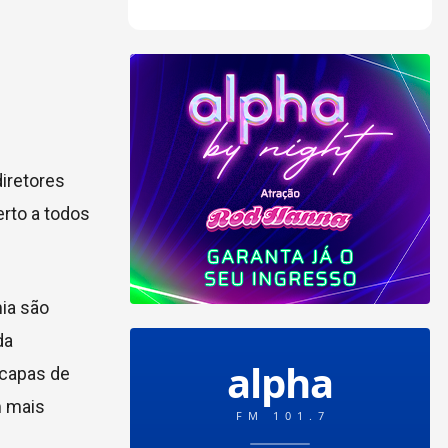
iretores
erto a todos
ia são
da
 capas de
m mais