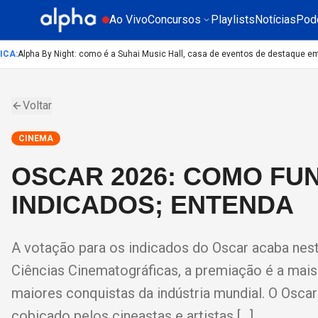
Ao Vivo
Concursos
Playlists
Notícias
Pod
A
:
Alpha By Night: como é a Suhai Music Hall, casa de eventos de destaque em S
Voltar
CINEMA
OSCAR 2026: COMO FU
INDICADOS; ENTENDA
A votação para os indicados do Oscar acaba nesta
Ciências Cinematográficas, a premiação é a mai
maiores conquistas da indústria mundial. O Osc
cobiçado pelos cineastas e artistas […]