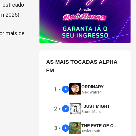
r estreado
em 2025).
or mais de
AS MAIS TOCADAS ALPHA
FM
ORDINARY
1
●
Alex Warren
I JUST MIGHT
2
●
Bruno Mars
THE FATE OF OPHELIA
3
●
Taylor Swift