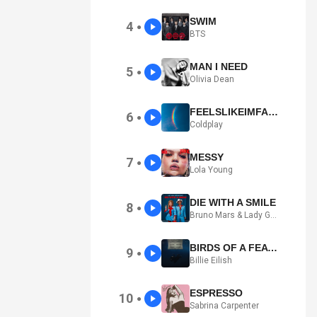
SWIM
4
●
BTS
MAN I NEED
5
●
Olivia Dean
FEELSLIKEIMFALLINGINLOVE
6
●
Coldplay
MESSY
7
●
Lola Young
DIE WITH A SMILE
8
●
Bruno Mars & Lady Gaga
BIRDS OF A FEATHER
9
●
Billie Eilish
ESPRESSO
10
●
Sabrina Carpenter