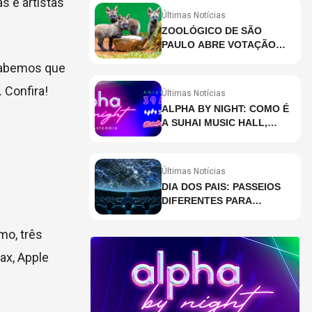
s e artistas
Últimas Notícias
ZOOLÓGICO DE SÃO
PAULO ABRE VOTAÇÃO
PARA ESCOLHER NOMES
 sabemos que
DE FILHOTES DE LOBO-
GUARÁ
 Confira!
Últimas Notícias
ALPHA BY NIGHT: COMO É
A SUHAI MUSIC HALL,
CASA DE EVENTOS DE
DESTAQUE EM SÃO
PAULO?
Últimas Notícias
DIA DOS PAIS: PASSEIOS
DIFERENTES PARA
CELEBRAR A DATA
mo, três
ax, Apple