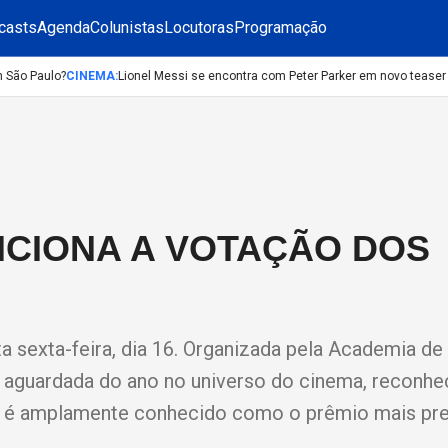
casts
Agenda
Colunistas
Locutoras
Programação
ão Paulo?
CINEMA
:
Lionel Messi se encontra com Peter Parker em novo teaser 
NCIONA A VOTAÇÃO DOS
 sexta-feira, dia 16. Organizada pela Academia de
s aguardada do ano no universo do cinema, reconh
ar é amplamente conhecido como o prêmio mais pre