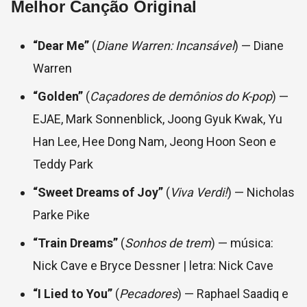
Melhor Canção Original
“Dear Me”
(
Diane Warren: Incansável
) — Diane
Warren
“Golden”
(
Caçadores de demônios do K-pop
) —
EJAE, Mark Sonnenblick, Joong Gyuk Kwak, Yu
Han Lee, Hee Dong Nam, Jeong Hoon Seon e
Teddy Park
“Sweet Dreams of Joy”
(
Viva Verdi!
) — Nicholas
Parke Pike
“Train Dreams”
(
Sonhos de trem
) — música:
Nick Cave e Bryce Dessner | letra: Nick Cave
“I Lied to You”
(
Pecadores
) — Raphael Saadiq e