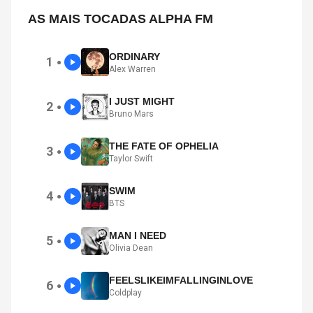
AS MAIS TOCADAS ALPHA FM
ORDINARY
1
●
Alex Warren
I JUST MIGHT
2
●
Bruno Mars
THE FATE OF OPHELIA
3
●
Taylor Swift
SWIM
4
●
BTS
MAN I NEED
5
●
Olivia Dean
FEELSLIKEIMFALLINGINLOVE
6
●
Coldplay