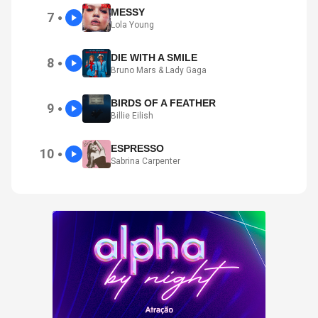
MESSY
7
●
Lola Young
DIE WITH A SMILE
8
●
Bruno Mars & Lady Gaga
BIRDS OF A FEATHER
9
●
Billie Eilish
ESPRESSO
10
●
Sabrina Carpenter