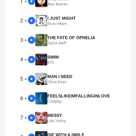
1
●
Alex Warren
I JUST MIGHT
2
●
Bruno Mars
THE FATE OF OPHELIA
3
●
Taylor Swift
SWIM
4
●
BTS
MAN I NEED
5
●
Olivia Dean
FEELSLIKEIMFALLINGINLOVE
6
●
Coldplay
MESSY
7
●
Lola Young
DIE WITH A SMILE