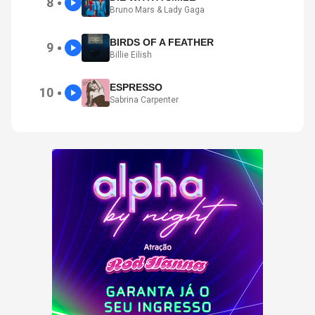
8
●
Bruno Mars & Lady Gaga
BIRDS OF A FEATHER
9
●
Billie Eilish
ESPRESSO
10
●
Sabrina Carpenter