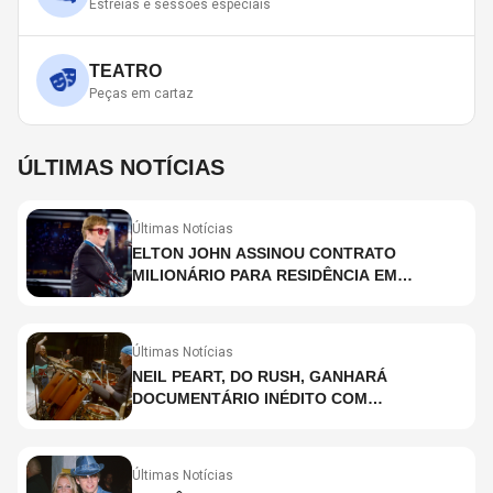
Estreias e sessões especiais
TEATRO
Peças em cartaz
ÚLTIMAS NOTÍCIAS
Últimas Notícias
ELTON JOHN ASSINOU CONTRATO
MILIONÁRIO PARA RESIDÊNCIA EM
HOLOGRAMA, DIZ SITE
Últimas Notícias
NEIL PEART, DO RUSH, GANHARÁ
DOCUMENTÁRIO INÉDITO COM
PARTICIPAÇÃO DE CHAD SMITH, STEWART
COPELAND E DANNY CAREY
Últimas Notícias