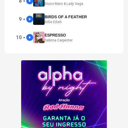
8
●
Bruno Mars & Lady Gaga
BIRDS OF A FEATHER
9
●
Billie Eilish
ESPRESSO
10
●
Sabrina Carpenter