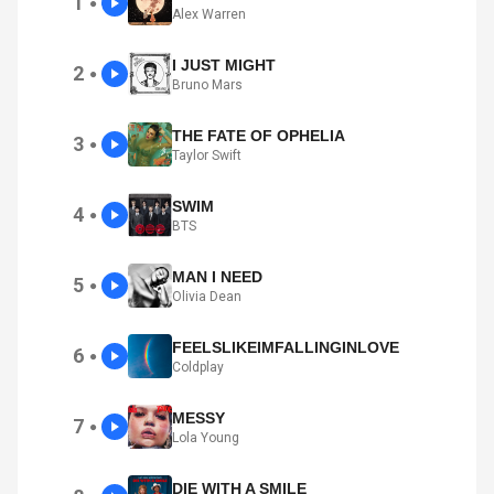
1
●
Alex Warren
I JUST MIGHT
2
●
Bruno Mars
THE FATE OF OPHELIA
3
●
Taylor Swift
SWIM
4
●
BTS
MAN I NEED
5
●
Olivia Dean
FEELSLIKEIMFALLINGINLOVE
6
●
Coldplay
MESSY
7
●
Lola Young
DIE WITH A SMILE