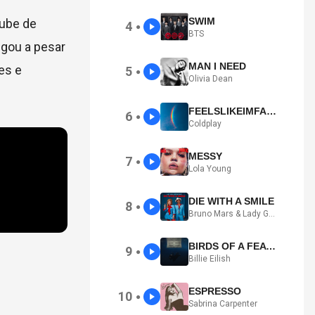
SWIM
lube de
4
●
BTS
egou a pesar
MAN I NEED
es e
5
●
Olivia Dean
FEELSLIKEIMFALLINGINLOVE
6
●
Coldplay
MESSY
7
●
Lola Young
DIE WITH A SMILE
8
●
Bruno Mars & Lady Gaga
BIRDS OF A FEATHER
9
●
Billie Eilish
ESPRESSO
10
●
Sabrina Carpenter