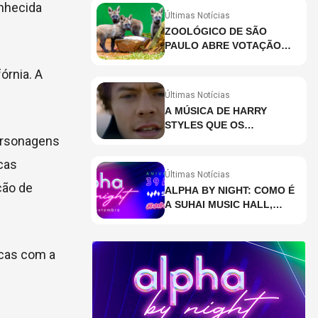
nhecida
Últimas Notícias
ZOOLÓGICO DE SÃO
PAULO ABRE VOTAÇÃO
PARA ESCOLHER NOMES
órnia. A
DE FILHOTES DE LOBO-
GUARÁ
Últimas Notícias
A MÚSICA DE HARRY
STYLES QUE OS
personagens
BRASILEIROS MAIS ESTÃO
PESQUISANDO
cas
Últimas Notícias
ção de
ALPHA BY NIGHT: COMO É
A SUHAI MUSIC HALL,
CASA DE EVENTOS DE
DESTAQUE EM SÃO
PAULO?
icas com a