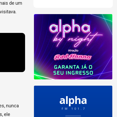
 mais de um
isitava.
es, nunca
, ele