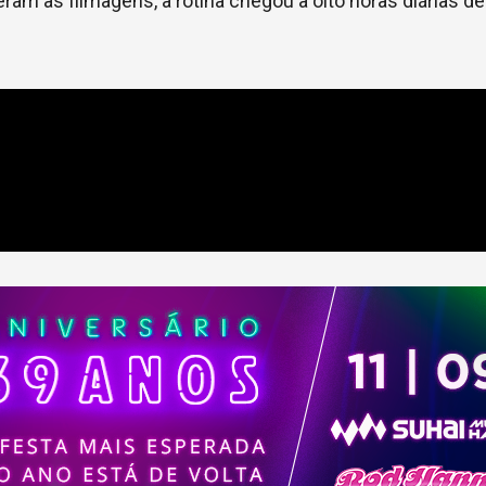
ram as filmagens, a rotina chegou a oito horas diárias d