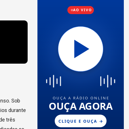
enso. Sob
cios durante
de três