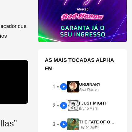
 caçador que
ios
AS MAIS TOCADAS ALPHA
FM
ORDINARY
1
●
Alex Warren
I JUST MIGHT
2
●
Bruno Mars
las”
THE FATE OF OPHELIA
3
●
Taylor Swift