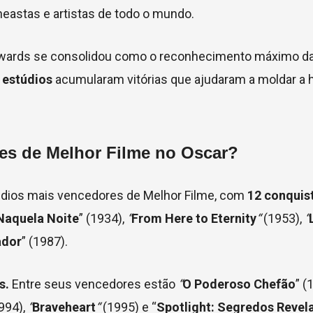
neastas e artistas de todo o mundo.
wards
se consolidou como o reconhecimento máximo da 
s
estúdios
acumularam vitórias que ajudaram a moldar a h
es de Melhor Filme no Oscar?
túdios mais vencedores de Melhor Filme, com
12 conquis
Naquela Noite
” (1934),
“
From Here to Eternity
“
(1953),
“
ador
” (1987).
s.
Entre seus vencedores estão
“
O Poderoso Chefão
” (
1994),
“
Braveheart
“
(1995) e “
Spotlight: Segredos Revel