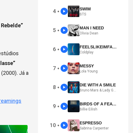
SWIM
4
●
BTS
 Rebelde”
MAN I NEED
5
●
Olivia Dean
FEELSLIKEIMFALLINGINLOVE
6
●
Coldplay
estúdios
lasse”
MESSY
7
●
Lola Young
(2000). Já a
DIE WITH A SMILE
8
●
Bruno Mars & Lady Gaga
treamings
BIRDS OF A FEATHER
9
●
Billie Eilish
ESPRESSO
10
●
Sabrina Carpenter