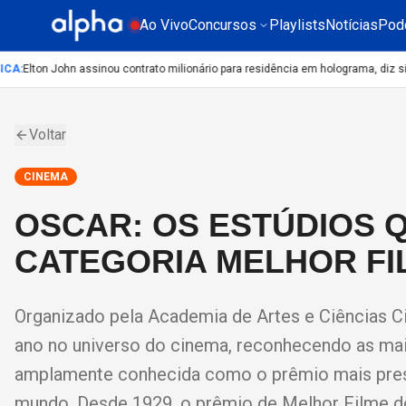
Ao Vivo
Concursos
Playlists
Notícias
Pod
A
:
Elton John assinou contrato milionário para residência em holograma, diz site
Voltar
CINEMA
OSCAR: OS ESTÚDIOS 
CATEGORIA MELHOR FI
Organizado pela Academia de Artes e Ciências C
ano no universo do cinema, reconhecendo as mai
amplamente conhecida como o prêmio mais presti
mundo. Desde 1929, o prêmio de Melhor Filme 