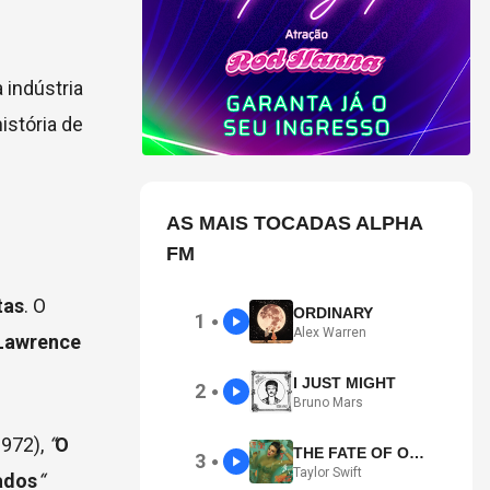
indústria
istória de
AS MAIS TOCADAS ALPHA
FM
tas
. O
ORDINARY
1
●
Alex Warren
Lawrence
I JUST MIGHT
2
●
Bruno Mars
1972),
“
O
THE FATE OF OPHELIA
3
●
Taylor Swift
ados
“