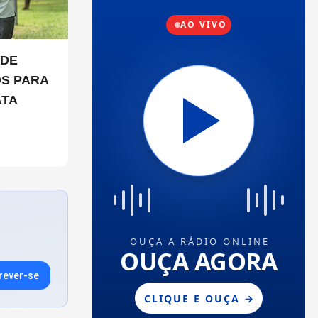
OS PARA
ATA
rever-se