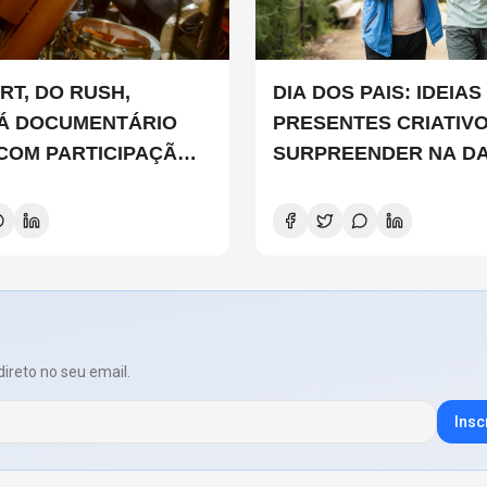
RT, DO RUSH,
DIA DOS PAIS: IDEIAS DE
Á DOCUMENTÁRIO
PRESENTES CRIATIV
 COM PARTICIPAÇÃO
SURPREENDER NA D
 SMITH, STEWART
D E DANNY CAREY
direto no seu email.
Insc