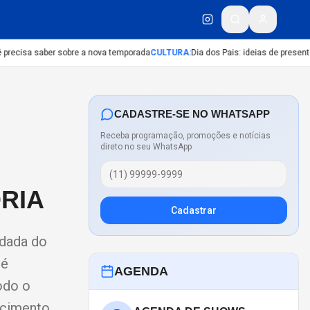
precisa saber sobre a nova temporada
CULTURA
:
Dia dos Pais: ideias de presentes
CADASTRE-SE NO WHATSAPP
Receba programação, promoções e notícias
direto no seu WhatsApp
RIA
Cadastrar
rdada do
 é
AGENDA
odo o
ecimento