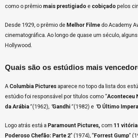
como o prêmio
mais prestigiado
e
cobiçado
pelos ci
Desde 1929, o prêmio de
Melhor Filme
do
Academy A
cinematográfica. Ao longo de quase um século, algun
Hollywood.
Quais são os estúdios mais vencedor
A
Columbia Pictures
aparece no topo da lista dos es
estúdio foi responsável por títulos como “
Aconteceu 
da Arábia
“
(1962),
“
Gandhi
“
(1982) e
“
O Último Imper
Logo atrás está a
Paramount Pictures
,
com
11 vitória
Poderoso Chefão: Parte 2
” (1974), “
Forrest Gump
” (