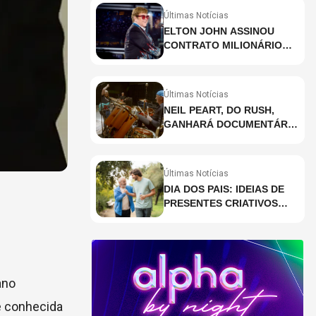
Últimas Notícias
ELTON JOHN ASSINOU
CONTRATO MILIONÁRIO
PARA RESIDÊNCIA EM
HOLOGRAMA, DIZ SITE
Últimas Notícias
NEIL PEART, DO RUSH,
GANHARÁ DOCUMENTÁRIO
INÉDITO COM
PARTICIPAÇÃO DE CHAD
SMITH, STEWART
Últimas Notícias
COPELAND E DANNY
DIA DOS PAIS: IDEIAS DE
CAREY
PRESENTES CRIATIVOS
PARA SURPREENDER NA
DATA
ano
e conhecida