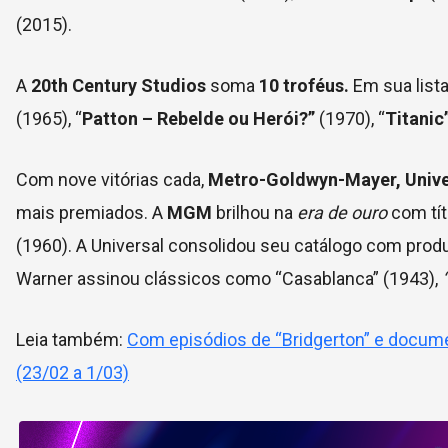
(2015).
A
20th Century Studios
soma
10 troféus.
Em sua list
(1965), “
Patton – Rebelde ou Herói?”
(1970), “
Titanic
Com nove vitórias cada,
Metro-Goldwyn-Mayer
,
Unive
mais premiados. A
MGM
brilhou na
era de ouro
com tít
(1960). A Universal consolidou seu catálogo com pr
Warner assinou clássicos como “Casablanca” (1943),
“
Leia também:
Com episódios de “Bridgerton” e docume
(23/02 a 1/03)