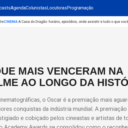
casts
Agenda
Colunistas
Locutoras
Programação
CINEMA
:
A Casa do Dragão: horário, episódios, onde assistir e tudo o que você 
QUE MAIS VENCERAM NA
LME AO LONGO DA HISTÓ
inematográficas, o Oscar é a premiação mais agua
ores conquistas da indústria mundial. A premiação
giado e cobiçado pelos cineastas e artistas de t
do Academy Awards se consolidou como o reconh