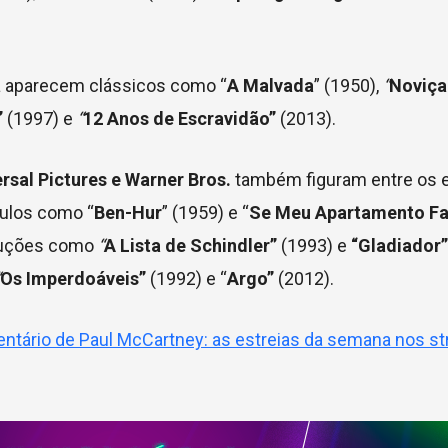
a aparecem clássicos como “
A Malvada
” (1950),
“
Noviça
”
(1997) e
“
12 Anos de Escravidão”
(2013).
rsal Pictures
e
Warner Bros.
também figuram entre os 
ulos como “
Ben-Hur
” (1959) e “
Se Meu Apartamento Fa
oduções como
“
A Lista de Schindler”
(1993) e
“Gladiador”
Os Imperdoáveis”
(1992) e “
Argo”
(2012).
ntário de Paul McCartney: as estreias da semana nos s