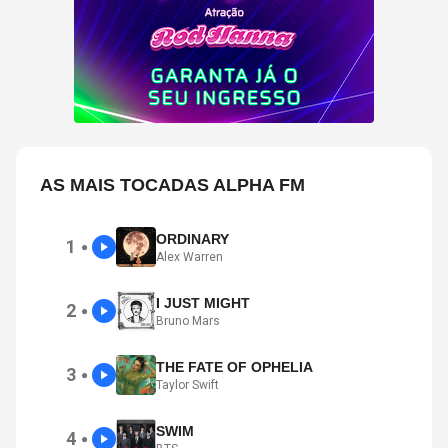
AS MAIS TOCADAS ALPHA FM
ORDINARY
1
●
Alex Warren
I JUST MIGHT
2
●
Bruno Mars
THE FATE OF OPHELIA
3
●
Taylor Swift
SWIM
4
●