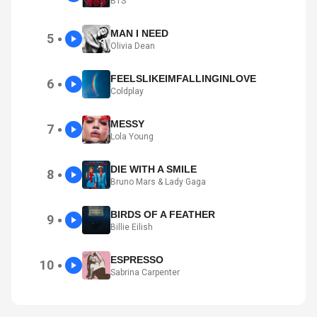
BTS
MAN I NEED
5
●
Olivia Dean
FEELSLIKEIMFALLINGINLOVE
6
●
Coldplay
MESSY
7
●
Lola Young
DIE WITH A SMILE
8
●
Bruno Mars & Lady Gaga
BIRDS OF A FEATHER
9
●
Billie Eilish
ESPRESSO
10
●
Sabrina Carpenter