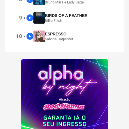
Bruno Mars & Lady Gaga
BIRDS OF A FEATHER
9
●
Billie Eilish
ESPRESSO
10
●
Sabrina Carpenter