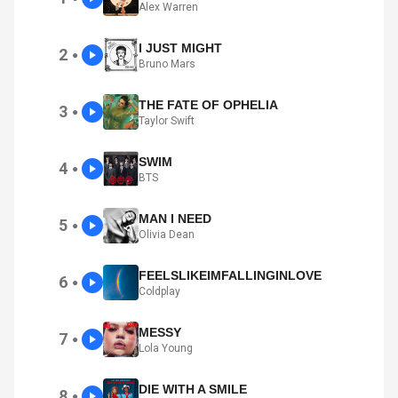
Alex Warren
I JUST MIGHT
2
●
Bruno Mars
THE FATE OF OPHELIA
3
●
Taylor Swift
SWIM
4
●
BTS
MAN I NEED
5
●
Olivia Dean
FEELSLIKEIMFALLINGINLOVE
6
●
Coldplay
MESSY
7
●
Lola Young
DIE WITH A SMILE
8
●