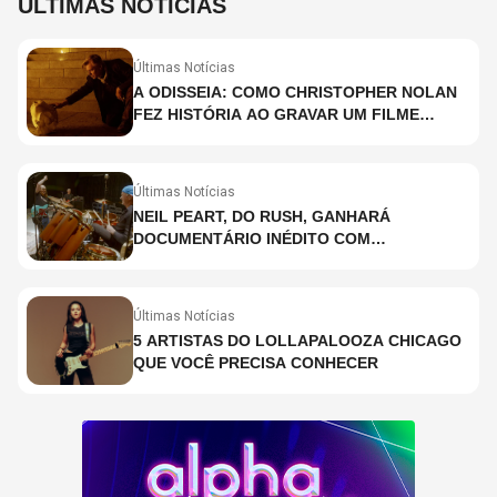
ÚLTIMAS NOTÍCIAS
Últimas Notícias
A ODISSEIA: COMO CHRISTOPHER NOLAN
FEZ HISTÓRIA AO GRAVAR UM FILME
INTEIRAMENTE EM IMAX E O QUE ISSO
SIGNIFICA
Últimas Notícias
NEIL PEART, DO RUSH, GANHARÁ
DOCUMENTÁRIO INÉDITO COM
PARTICIPAÇÃO DE CHAD SMITH, STEWART
COPELAND E DANNY CAREY
Últimas Notícias
5 ARTISTAS DO LOLLAPALOOZA CHICAGO
QUE VOCÊ PRECISA CONHECER