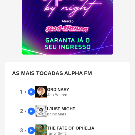
AS MAIS TOCADAS ALPHA FM
ORDINARY
1
●
Alex Warren
I JUST MIGHT
2
●
Bruno Mars
THE FATE OF OPHELIA
3
●
Taylor Swift