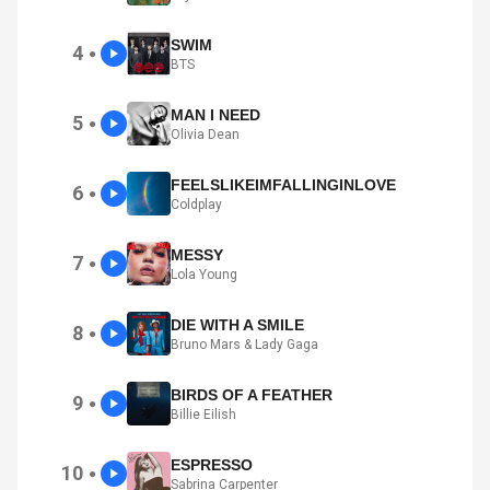
SWIM
4
●
BTS
MAN I NEED
5
●
Olivia Dean
FEELSLIKEIMFALLINGINLOVE
6
●
Coldplay
MESSY
7
●
Lola Young
DIE WITH A SMILE
8
●
Bruno Mars & Lady Gaga
BIRDS OF A FEATHER
9
●
Billie Eilish
ESPRESSO
10
●
Sabrina Carpenter