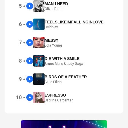
MAN I NEED
5
●
Olivia Dean
FEELSLIKEIMFALLINGINLOVE
6
●
Coldplay
MESSY
7
●
Lola Young
DIE WITH A SMILE
8
●
Bruno Mars & Lady Gaga
BIRDS OF A FEATHER
9
●
Billie Eilish
ESPRESSO
10
●
Sabrina Carpenter