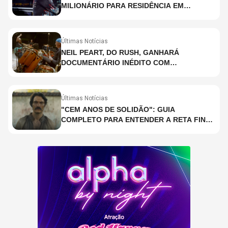
MILIONÁRIO PARA RESIDÊNCIA EM
HOLOGRAMA, DIZ SITE
Últimas Notícias
NEIL PEART, DO RUSH, GANHARÁ
DOCUMENTÁRIO INÉDITO COM
PARTICIPAÇÃO DE CHAD SMITH, STEWART
COPELAND E DANNY CAREY
Últimas Notícias
"CEM ANOS DE SOLIDÃO": GUIA
COMPLETO PARA ENTENDER A RETA FINAL
DA ADAPTAÇÃO DA NETFLIX