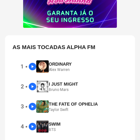
AS MAIS TOCADAS ALPHA FM
ORDINARY
1
●
Alex Warren
I JUST MIGHT
2
●
Bruno Mars
THE FATE OF OPHELIA
3
●
Taylor Swift
SWIM
4
●
BTS