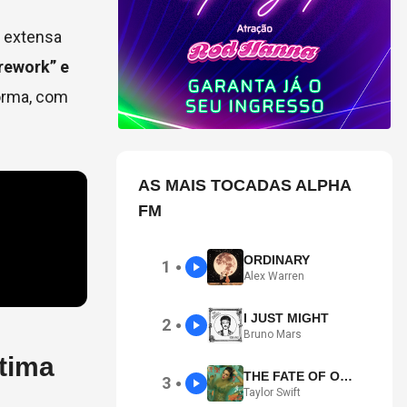
a extensa
irework” e
orma, com
AS MAIS TOCADAS ALPHA
FM
ORDINARY
1
●
Alex Warren
I JUST MIGHT
2
●
Bruno Mars
tima
THE FATE OF OPHELIA
3
●
Taylor Swift