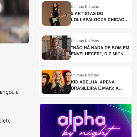
Últimas Notícias
5 ARTISTAS DO
LOLLAPALOOZA CHICAGO
QUE VOCÊ PRECISA
CONHECER
Últimas Notícias
"NÃO HÁ NADA DE BOM EM
ENVELHECER", DIZ MICK
JAGGER
Últimas Notícias
KID ABELHA, ARENA
BRASILEIRA E MAIS: A
cançou a
AGENDA DE SHOWS DA
SEMANA EM SÃO PAULO
lete