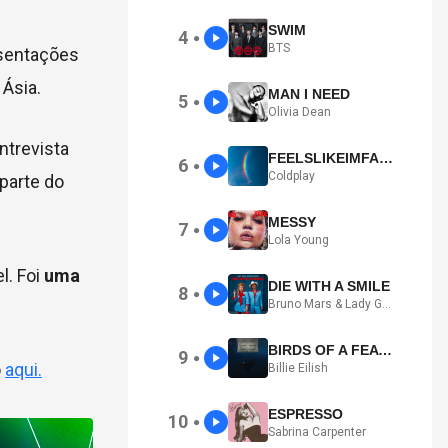
SWIM
4
●
BTS
esentações
 Ásia.
MAN I NEED
5
●
Olivia Dean
ntrevista
FEELSLIKEIMFALLINGINLOVE
6
●
Coldplay
parte do
MESSY
7
●
Lola Young
l. Foi
uma
DIE WITH A SMILE
8
●
Bruno Mars & Lady Gaga
BIRDS OF A FEATHER
9
●
o
aqui.
Billie Eilish
ESPRESSO
10
●
Sabrina Carpenter