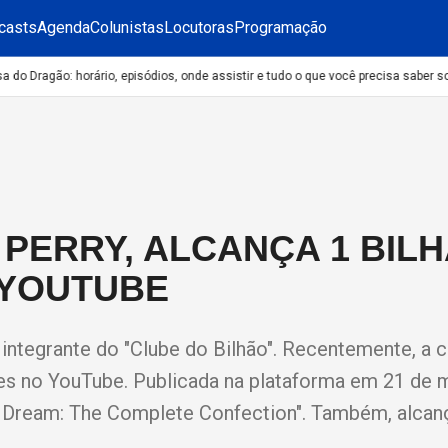
casts
Agenda
Colunistas
Locutoras
Programação
o Dragão: horário, episódios, onde assistir e tudo o que você precisa saber sob
Y PERRY, ALCANÇA 1 BIL
 YOUTUBE
a integrante do "Clube do Bilhão". Recentemente, a 
ões no YouTube. Publicada na plataforma em 21 de 
ge Dream: The Complete Confection". Também, alcan