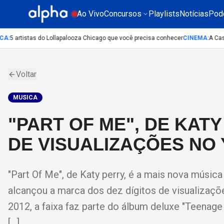
Ao Vivo
Concursos
Playlists
Notícias
Pod
A
:
5 artistas do Lollapalooza Chicago que você precisa conhecer
CINEMA
:
A Casa d
Voltar
MUSICA
"PART OF ME", DE KAT
DE VISUALIZAÇÕES NO
"Part Of Me", de Katy perry, é a mais nova músic
alcançou a marca dos dez dígitos de visualizaç
2012, a faixa faz parte do álbum deluxe "Teena
[…]