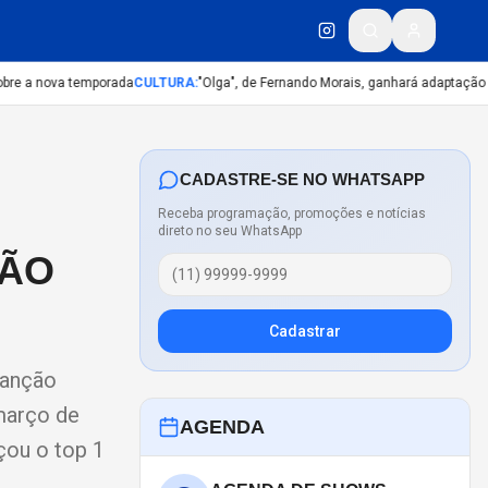
re a nova temporada
CULTURA
:
"Olga", de Fernando Morais, ganhará adaptação iné
CADASTRE-SE NO WHATSAPP
Receba programação, promoções e notícias
direto no seu WhatsApp
HÃO
Cadastrar
canção
março de
AGENDA
çou o top 1