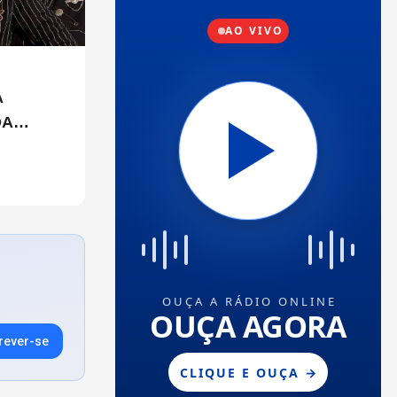
A
DA
ULO
rever-se