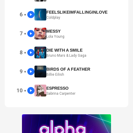
FEELSLIKEIMFALLINGINLOVE
6
●
Coldplay
MESSY
7
●
Lola Young
DIE WITH A SMILE
8
●
Bruno Mars & Lady Gaga
BIRDS OF A FEATHER
9
●
Billie Eilish
ESPRESSO
10
●
Sabrina Carpenter