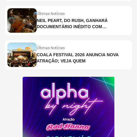
SIGNIFICA
Últimas Notícias
NEIL PEART, DO RUSH, GANHARÁ
DOCUMENTÁRIO INÉDITO COM
PARTICIPAÇÃO DE CHAD SMITH, STEWART
COPELAND E DANNY CAREY
Últimas Notícias
COALA FESTIVAL 2026 ANUNCIA NOVA
ATRAÇÃO; VEJA QUEM