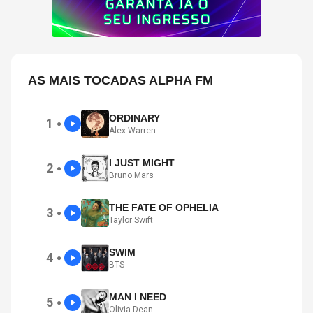
AS MAIS TOCADAS ALPHA FM
ORDINARY
1
●
Alex Warren
I JUST MIGHT
2
●
Bruno Mars
THE FATE OF OPHELIA
3
●
Taylor Swift
SWIM
4
●
BTS
MAN I NEED
5
●
Olivia Dean