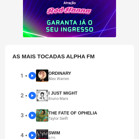
AS MAIS TOCADAS ALPHA FM
ORDINARY
1
●
Alex Warren
I JUST MIGHT
2
●
Bruno Mars
THE FATE OF OPHELIA
3
●
Taylor Swift
SWIM
4
●
BTS