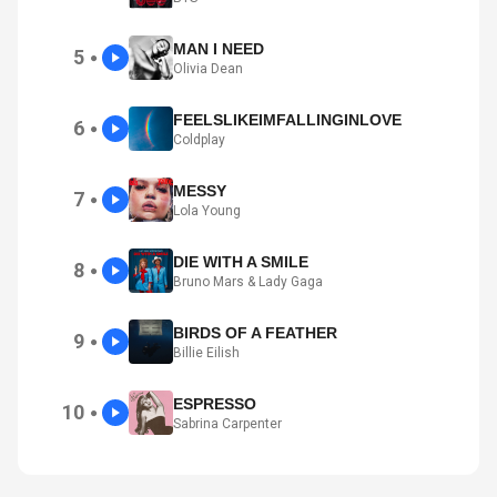
MAN I NEED
5
●
Olivia Dean
FEELSLIKEIMFALLINGINLOVE
6
●
Coldplay
MESSY
7
●
Lola Young
DIE WITH A SMILE
8
●
Bruno Mars & Lady Gaga
BIRDS OF A FEATHER
9
●
Billie Eilish
ESPRESSO
10
●
Sabrina Carpenter