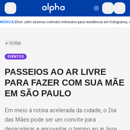
MÚSICA
:
Elton John assinou contrato milionário para residência em holograma, di
Voltar
EVENTOS
PASSEIOS AO AR LIVRE
PARA FAZER COM SUA MÃE
EM SÃO PAULO
Em meio à rotina acelerada da cidade, o Dia
das Mães pode ser um convite para
desacelerar e aproveitar o tempo ao ar livre.