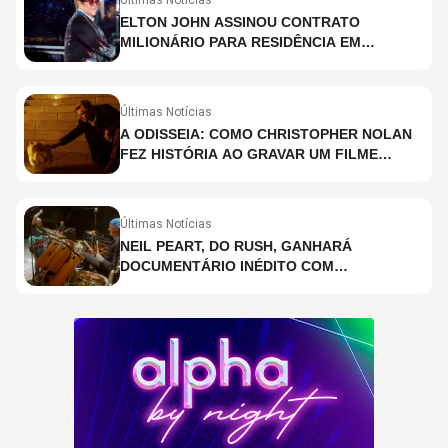
ELTON JOHN ASSINOU CONTRATO
MILIONÁRIO PARA RESIDÊNCIA EM
HOLOGRAMA, DIZ SITE
Últimas Notícias
A ODISSEIA: COMO CHRISTOPHER NOLAN
FEZ HISTÓRIA AO GRAVAR UM FILME
INTEIRAMENTE EM IMAX E O QUE ISSO
SIGNIFICA
Últimas Notícias
NEIL PEART, DO RUSH, GANHARÁ
DOCUMENTÁRIO INÉDITO COM
PARTICIPAÇÃO DE CHAD SMITH, STEWART
COPELAND E DANNY CAREY