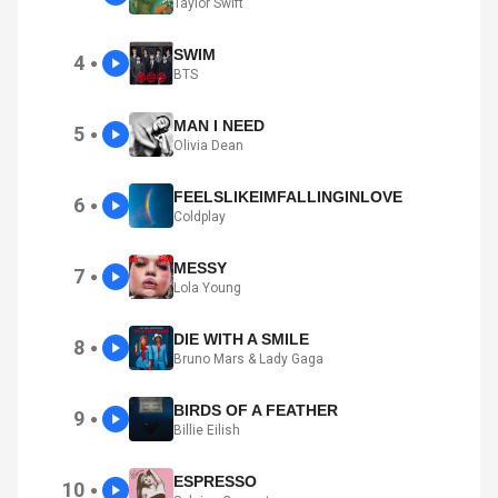
Taylor Swift
SWIM
4
●
BTS
MAN I NEED
5
●
Olivia Dean
FEELSLIKEIMFALLINGINLOVE
6
●
Coldplay
MESSY
7
●
Lola Young
DIE WITH A SMILE
8
●
Bruno Mars & Lady Gaga
BIRDS OF A FEATHER
9
●
Billie Eilish
ESPRESSO
10
●