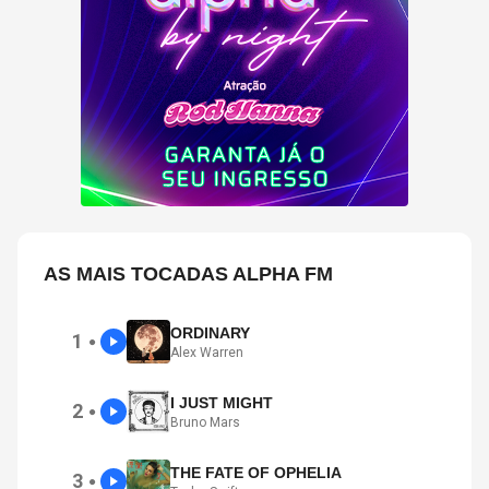
AS MAIS TOCADAS ALPHA FM
ORDINARY
1
●
Alex Warren
I JUST MIGHT
2
●
Bruno Mars
THE FATE OF OPHELIA
3
●