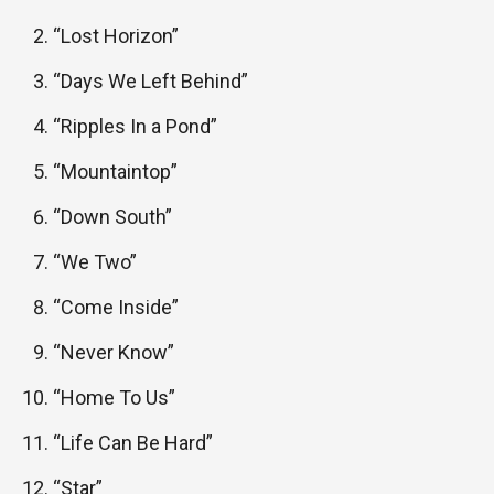
“Lost Horizon”
“Days We Left Behind”
“Ripples In a Pond”
“Mountaintop”
“Down South”
“We Two”
“Come Inside”
“Never Know”
“Home To Us”
“Life Can Be Hard”
“Star”