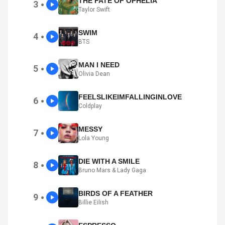
THE FATE OF OPHELIA
3
●
Taylor Swift
SWIM
4
●
BTS
MAN I NEED
5
●
Olivia Dean
FEELSLIKEIMFALLINGINLOVE
6
●
Coldplay
MESSY
7
●
Lola Young
DIE WITH A SMILE
8
●
Bruno Mars & Lady Gaga
BIRDS OF A FEATHER
9
●
Billie Eilish