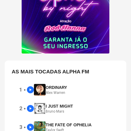
AS MAIS TOCADAS ALPHA FM
ORDINARY
1
●
Alex Warren
I JUST MIGHT
2
●
Bruno Mars
THE FATE OF OPHELIA
3
●
Taylor Swift