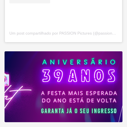
Um post compartilhado por PASSION Pictures (@passionpicturesfilms)