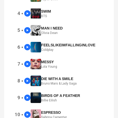
SWIM
4
●
BTS
MAN I NEED
5
●
Olivia Dean
FEELSLIKEIMFALLINGINLOVE
6
●
Coldplay
MESSY
7
●
Lola Young
DIE WITH A SMILE
8
●
Bruno Mars & Lady Gaga
BIRDS OF A FEATHER
9
●
Billie Eilish
ESPRESSO
10
●
Sabrina Carpenter