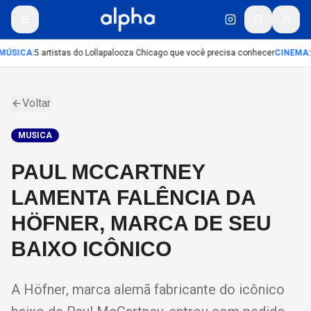
MÚSICA
:
5 artistas do Lollapalooza Chicago que você precisa conhecer
CINEMA
:
Voltar
MUSICA
PAUL MCCARTNEY
LAMENTA FALÊNCIA DA
HÖFNER, MARCA DE SEU
BAIXO ICÔNICO
A Höfner, marca alemã fabricante do icônico