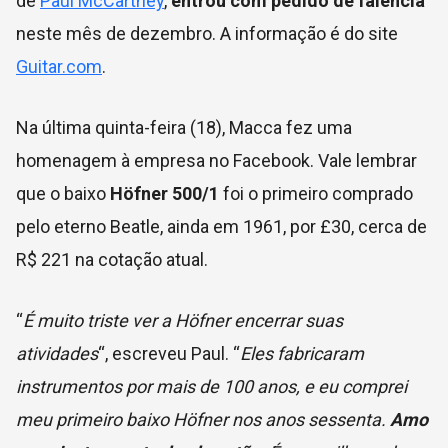
de
Paul McCartney
,
entrou com pedido de falência
neste mês de dezembro. A informação é do site
Guitar.com
.
Na última quinta-feira (18), Macca fez uma
homenagem à empresa no Facebook. Vale lembrar
que o baixo
Höfner 500/1
foi o primeiro comprado
pelo eterno Beatle, ainda em 1961, por £30, cerca de
R$ 221 na cotação atual.
“
É muito triste ver a Höfner encerrar suas
atividades
“, escreveu Paul. “
Eles fabricaram
instrumentos por mais de 100 anos, e eu comprei
meu primeiro baixo Höfner nos anos sessenta.
Amo