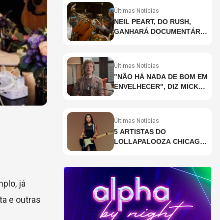
Últimas Notícias
NEIL PEART, DO RUSH,
GANHARÁ DOCUMENTÁRIO
INÉDITO COM
PARTICIPAÇÃO DE CHAD
SMITH, STEWART
Últimas Notícias
COPELAND E DANNY
"NÃO HÁ NADA DE BOM EM
CAREY
ENVELHECER", DIZ MICK
JAGGER
Últimas Notícias
5 ARTISTAS DO
LOLLAPALOOZA CHICAGO
QUE VOCÊ PRECISA
CONHECER
plo, já
ta e outras