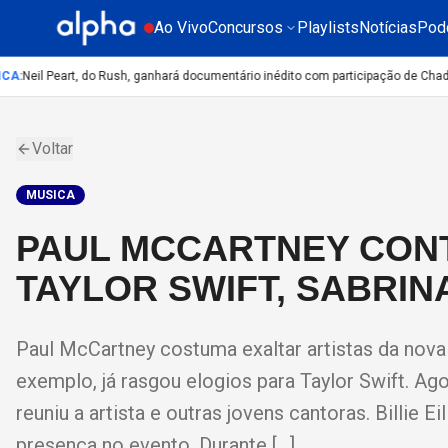
Ao Vivo
Concursos
Playlists
Notícias
Pod
A
:
Neil Peart, do Rush, ganhará documentário inédito com participação de Chad S
Voltar
MUSICA
PAUL MCCARTNEY CONT
TAYLOR SWIFT, SABRIN
Paul McCartney costuma exaltar artistas da nova
exemplo, já rasgou elogios para Taylor Swift. 
reuniu a artista e outras jovens cantoras. Billie 
presença no evento. Durante […]