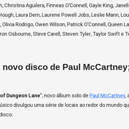
h
,
Christina Aguilera
,
Finneas O’Connell
,
Gayle King
,
Janell
 Hough
,
Laura Dern
,
Laurene Powell Jobs
,
Leslie Mann
,
Lou
r
,
Olivia Rodrigo
,
Owen Wilson
,
Patrick O’Connell
,
Queen La
ron Osbourne
,
Steve Carell
,
Steven Tyler
,
Taylor Swift
e
T
 novo disco de Paul McCartney;
 of Dungeon Lane
“, novo álbum solo de
Paul McCartney
,
 músico divulgou uma série de locais ao redor do mundo q
disco.