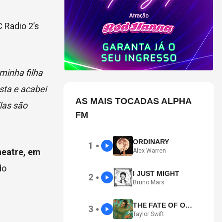
 Radio 2’s
minha filha
sta e acabei
AS MAIS TOCADAS ALPHA
Elas são
FM
ORDINARY
1
●
eatre, em
Alex Warren
do
I JUST MIGHT
2
●
Bruno Mars
THE FATE OF OPHELIA
3
●
Taylor Swift