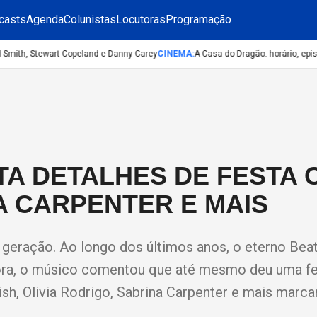
casts
Agenda
Colunistas
Locutoras
Programação
mith, Stewart Copeland e Danny Carey
CINEMA
:
A Casa do Dragão: horário, episód
A DETALHES DE FESTA 
A CARPENTER E MAIS
 geração. Ao longo dos últimos anos, o eterno Beat
Agora, o músico comentou que até mesmo deu uma f
Eilish, Olivia Rodrigo, Sabrina Carpenter e mais marc