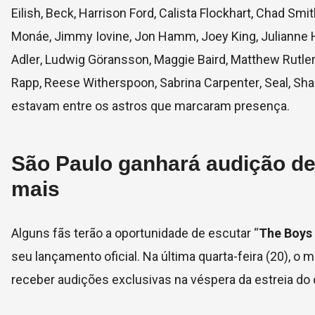
Eilish
,
Beck
,
Harrison Ford,
Calista Flockhart
,
Chad Smit
Monáe,
Jimmy Iovine
,
Jon Hamm
,
Joey King
,
Julianne
Adler
,
Ludwig Göransson
,
Maggie Baird
,
Matthew Rutle
Rapp
,
Reese Witherspoon
,
Sabrina Carpenter
,
Seal
,
Sha
estavam entre os astros que marcaram presença.
São Paulo ganhará audição de
mais
Alguns fãs terão a oportunidade de escutar “
The Boys
seu lançamento oficial. Na última quarta-feira (20), o
receber audições exclusivas na véspera da estreia do 