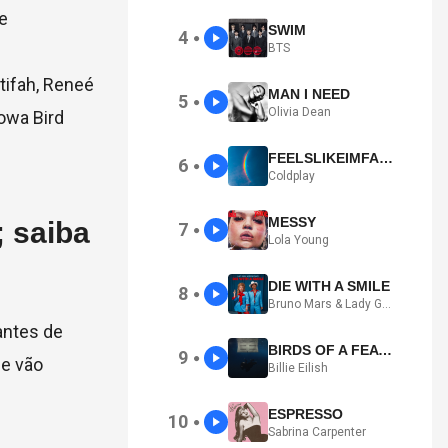
e
SWIM
4
●
BTS
tifah
,
Reneé
MAN I NEED
5
●
Olivia Dean
owa Bird
FEELSLIKEIMFALLINGINLOVE
6
●
Coldplay
MESSY
 saiba
7
●
Lola Young
DIE WITH A SMILE
8
●
Bruno Mars & Lady Gaga
 antes de
BIRDS OF A FEATHER
9
●
ue vão
Billie Eilish
ESPRESSO
10
●
Sabrina Carpenter