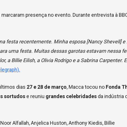
 marcaram presença no evento. Durante entrevista à BBC
a festa recentemente. Minha esposa [Nancy Shevell] e 
para uma festa. Muitas dessas garotas estavam nessa fe
 a Billie Eilish, a Olivia Rodrigo e a Sabrina Carpenter. 
elegraph).
últimos dias
27 e 28 de março
, Macca tocou no
Fonda Th
ãs sortudos
e reuniu
grandes celebridades
da indústria 
,
Noor Alfallah
,
Anjelica Huston
,
Anthony Kiedis
,
Billie