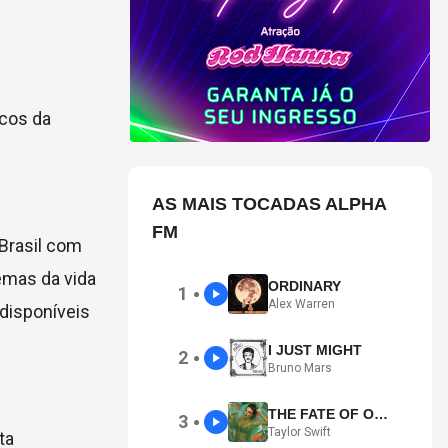
m
lcos da
AS MAIS TOCADAS ALPHA
FM
Brasil com
emas da vida
ORDINARY
1
●
Alex Warren
disponíveis
I JUST MIGHT
2
●
Bruno Mars
THE FATE OF OPHELIA
3
●
Taylor Swift
ta