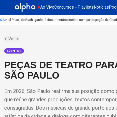
Ao Vivo
Concursos
Playlists
Notícias
Pod
:
Neil Peart, do Rush, ganhará documentário inédito com participação de Chad S
Voltar
EVENTOS
PEÇAS DE TEATRO PAR
SÃO PAULO
Em 2026, São Paulo reafirma sua posição como p
que reúne grandes produções, textos contempor
consagradas. Dos musicais de grande porte aos es
artística da cidade e dialoga com diferentes públ