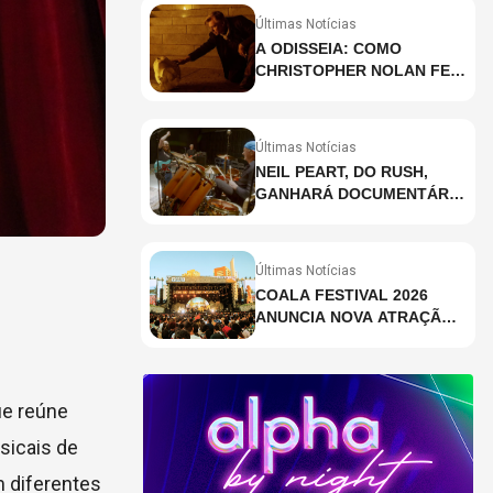
Últimas Notícias
A ODISSEIA: COMO
CHRISTOPHER NOLAN FEZ
HISTÓRIA AO GRAVAR UM
FILME INTEIRAMENTE EM
IMAX E O QUE ISSO
Últimas Notícias
SIGNIFICA
NEIL PEART, DO RUSH,
GANHARÁ DOCUMENTÁRIO
INÉDITO COM
PARTICIPAÇÃO DE CHAD
SMITH, STEWART
Últimas Notícias
COPELAND E DANNY
COALA FESTIVAL 2026
CAREY
ANUNCIA NOVA ATRAÇÃO;
VEJA QUEM
ue reúne
sicais de
m diferentes