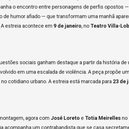
panha o encontro entre personagens de perfis opostos 
mão de humor afiado — que transformam uma manhã apar
 A estreia acontece em
9 de janeiro
, no
Teatro Villa-Lo
questões sociais ganham destaque a partir da história de
volvido em uma escalada de violência. A peça propõe um
no cotidiano urbano. A estreia está marcada para
23 de 
 montagem, agora com
José Loreto
e
Totia Meirelles
no 
ria acompanha um contrabandista que se casa secretam