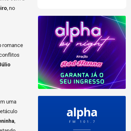
iro
, no
 o romance
conflitos
Júlio
 em uma
petáculo
eninha
,
retando