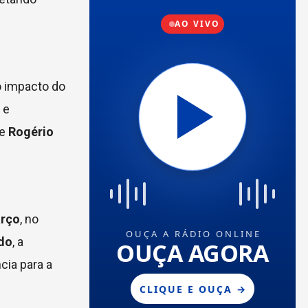
o impacto do
 e
e
Rogério
arço
, no
do
, a
cia para a