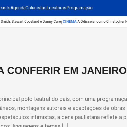
casts
Agenda
Colunistas
Locutoras
Programação
mith, Stewart Copeland e Danny Carey
CINEMA
:
A Odisseia: como Christopher Nolan
A CONFERIR EM JANEIRO
rincipal polo teatral do país, com uma programaçã
âneos, montagens autorais e adaptações de obras
petáculos intimistas, a cena paulistana reflete a p
icos, linguagens e temas […]