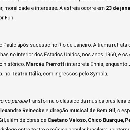
r, moralidade e interesse. A estreia ocorre em
23 de jane
or Fun.
o Paulo após sucesso no Rio de Janeiro. A trama retrata
lhas no interior dos Estados Unidos, nos anos 1960, e os 
 histórico.
Marcéu Pierrotti
interpreta Ennis, enquanto
o
, no
Teatro Itália
, com ingressos pelo Sympla.
o no parque
transforma o clássico da música brasileira
Alexandre Reinecke
e
direção musical de Bem Gil
, o es
Gil
, além de obras de
Caetano Veloso
,
Chico Buarque
,
P
álogo entre teatro e música popular brasileira, reinterp