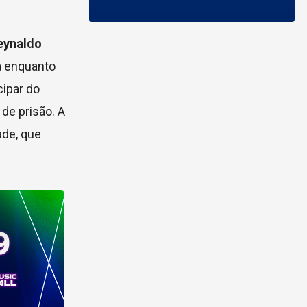
eynaldo
a enquanto
cipar do
de prisão. A
ade, que