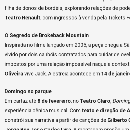
filha de donos de bordéis, explorando relações de pode
Teatro Renault
, com ingressos à venda pela Tickets F
O Segredo de Brokeback Mountain
Inspirada no filme lançado em 2005, a peça chega a Sã
vivido por dois caubóis contratados para cuidar de ove
impostos por uma relação impossível naquele contexto
Oliveira
vive Jack. A estreia acontece em
14 de janeir
Domingo no parque
Em cartaz até
8 de fevereiro
, no
Teatro Claro
,
Doming
experiência cênica musical. Com
texto e direção de 
constrói sua narrativa a partir de canções de
Gilberto 
Jorge Ben Jor
e
Carlos Lyra
. A montagem propõe um di