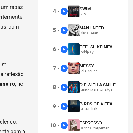
— um rapaz
SWIM
4
●
BTS
entemente
bos
, com
MAN I NEED
5
●
Olivia Dean
FEELSLIKEIMFALLINGINLOVE
6
●
Coldplay
 um
MESSY
7
●
Lola Young
a reflexão
janeiro
, no
DIE WITH A SMILE
8
●
Bruno Mars & Lady Gaga
BIRDS OF A FEATHER
9
●
Billie Eilish
elenco.
ESPRESSO
10
●
Sabrina Carpenter
ente com a