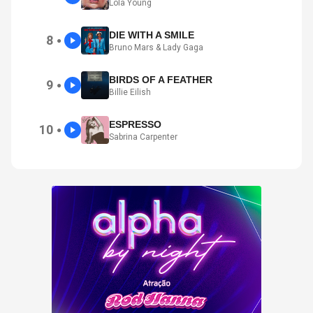
Lola Young
DIE WITH A SMILE
8
●
Bruno Mars & Lady Gaga
BIRDS OF A FEATHER
9
●
Billie Eilish
ESPRESSO
10
●
Sabrina Carpenter