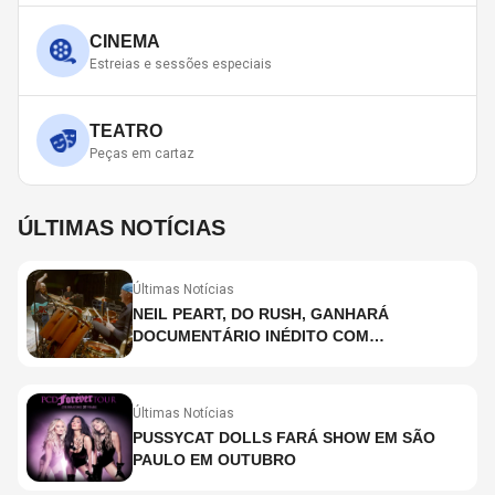
CINEMA
Estreias e sessões especiais
TEATRO
Peças em cartaz
ÚLTIMAS NOTÍCIAS
Últimas Notícias
NEIL PEART, DO RUSH, GANHARÁ
DOCUMENTÁRIO INÉDITO COM
PARTICIPAÇÃO DE CHAD SMITH, STEWART
COPELAND E DANNY CAREY
Últimas Notícias
PUSSYCAT DOLLS FARÁ SHOW EM SÃO
PAULO EM OUTUBRO