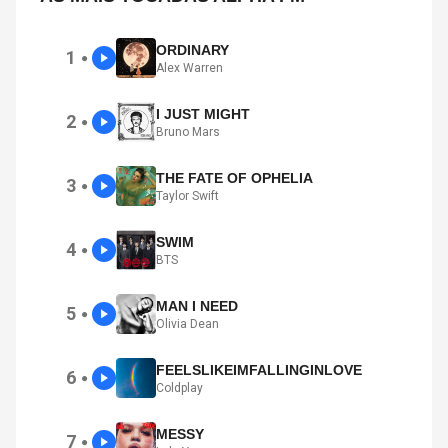
ORDINARY
1
●
Alex Warren
I JUST MIGHT
2
●
Bruno Mars
THE FATE OF OPHELIA
3
●
Taylor Swift
SWIM
4
●
BTS
MAN I NEED
5
●
Olivia Dean
FEELSLIKEIMFALLINGINLOVE
6
●
Coldplay
MESSY
7
●