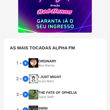
AS MAIS TOCADAS ALPHA FM
ORDINARY
1
●
Alex Warren
I JUST MIGHT
2
●
Bruno Mars
THE FATE OF OPHELIA
3
●
Taylor Swift
SWIM