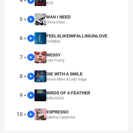
4
●
BTS
MAN I NEED
5
●
Olivia Dean
FEELSLIKEIMFALLINGINLOVE
6
●
Coldplay
MESSY
7
●
Lola Young
DIE WITH A SMILE
8
●
Bruno Mars & Lady Gaga
BIRDS OF A FEATHER
9
●
Billie Eilish
ESPRESSO
10
●
Sabrina Carpenter