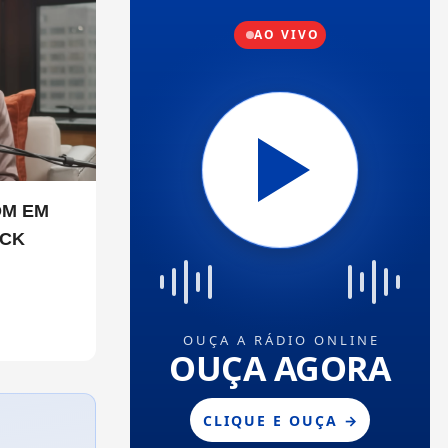
OM EM
ICK