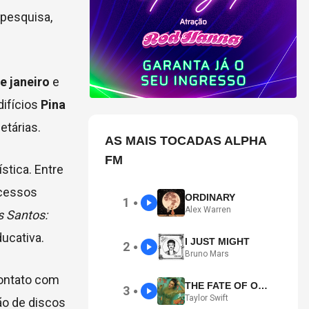
 pesquisa,
e janeiro
e
difícios
Pina
etárias.
AS MAIS TOCADAS ALPHA
FM
stica. Entre
ocessos
ORDINARY
1
●
Alex Warren
s Santos:
ducativa.
I JUST MIGHT
2
●
Bruno Mars
contato com
THE FATE OF OPHELIA
3
●
Taylor Swift
ão de discos