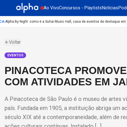
Ao Vivo
Concursos
Playlists
Notícias
Pod
A
:
Alpha By Night: como é a Suhai Music Hall, casa de eventos de destaque em Sã
Voltar
EVENTOS
PINACOTECA PROMOVE
COM ATIVIDADES EM J
A Pinacoteca de São Paulo é o museu de artes v
país. Fundada em 1905, a instituição abriga um a
século XIX até a contemporaneidade, além de re
ações culturais contínuas. Instalado […]