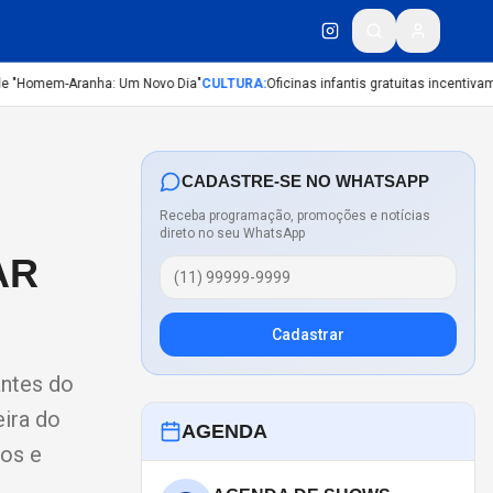
e "Homem-Aranha: Um Novo Dia"
CULTURA
:
Oficinas infantis gratuitas incentivam c
CADASTRE-SE NO WHATSAPP
Receba programação, promoções e notícias
direto no seu WhatsApp
AR
Cadastrar
antes do
eira do
AGENDA
vos e