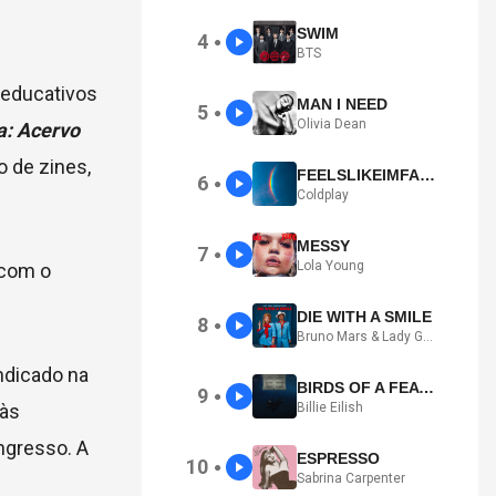
SWIM
4
●
BTS
 educativos
MAN I NEED
5
●
Olivia Dean
a: Acervo
o de zines,
FEELSLIKEIMFALLINGINLOVE
6
●
Coldplay
MESSY
7
●
Lola Young
 com o
DIE WITH A SMILE
8
●
Bruno Mars & Lady Gaga
ndicado na
BIRDS OF A FEATHER
9
●
 às
Billie Eilish
ngresso. A
ESPRESSO
10
●
Sabrina Carpenter