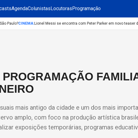
casts
Agenda
Colunistas
Locutoras
Programação
o Paulo?
CINEMA
:
Lionel Messi se encontra com Peter Parker em novo teaser d
 PROGRAMAÇÃO FAMILI
ANEIRO
isuais mais antigo da cidade e um dos mais import
cervo amplo, com foco na produção artística brasil
alizar exposições temporárias, programas educati