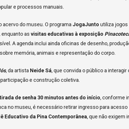
opular e processos manuais.
 o acervo do museu. O programa
JogaJunto
utiliza jogos
s, enquanto as
visitas educativas à exposição
Pinacotec
vel. A agenda inclui ainda oficinas de desenho, produçã
s sobre memória, animais e representação do corpo.
Nós
, da artista
Neide Sá
, que convida o público a interagir
 participação e construção coletiva.
tirada de senha 30 minutos antes do início
, conforme i
nca no museu, é necessário retirar ingresso para acesso
iê Educativo da Pina Contemporânea
, que não exigem i