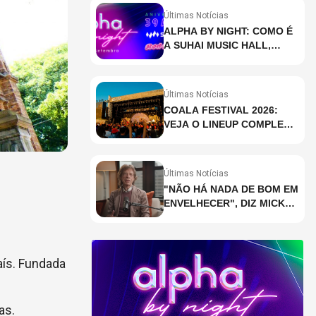
Últimas Notícias
ALPHA BY NIGHT: COMO É
A SUHAI MUSIC HALL,
CASA DE EVENTOS DE
DESTAQUE EM SÃO
PAULO?
Últimas Notícias
COALA FESTIVAL 2026:
VEJA O LINEUP COMPLETO
DOS DOIS DIAS
Últimas Notícias
"NÃO HÁ NADA DE BOM EM
ENVELHECER", DIZ MICK
JAGGER
aís. Fundada
as.