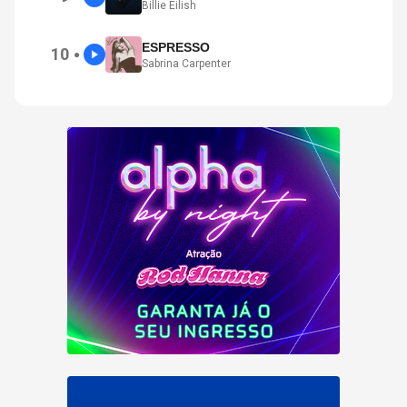
Billie Eilish
ESPRESSO
10
●
Sabrina Carpenter