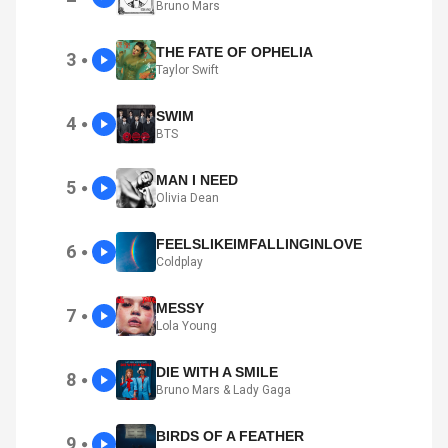
Bruno Mars
THE FATE OF OPHELIA
3
●
Taylor Swift
SWIM
4
●
BTS
MAN I NEED
5
●
Olivia Dean
FEELSLIKEIMFALLINGINLOVE
6
●
Coldplay
MESSY
7
●
Lola Young
DIE WITH A SMILE
8
●
Bruno Mars & Lady Gaga
BIRDS OF A FEATHER
9
●