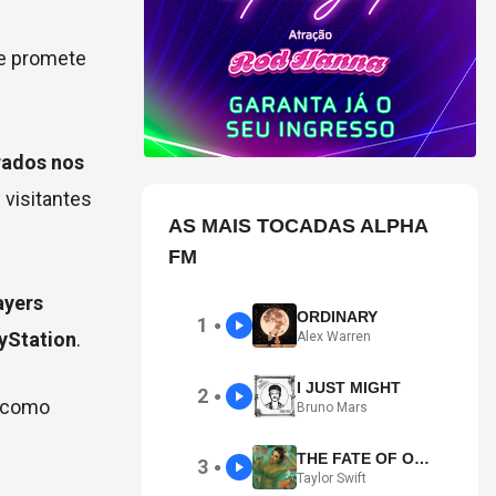
 e promete
rados nos
 visitantes
AS MAIS TOCADAS ALPHA
FM
ayers
ORDINARY
1
●
ayStation
.
Alex Warren
I JUST MIGHT
2
●
, como
Bruno Mars
THE FATE OF OPHELIA
3
●
Taylor Swift