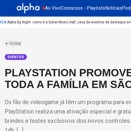
Ao Vivo
Concursos
Playlists
Notícias
Pod
A
:
Alpha By Night: como é a Suhai Music Hall, casa de eventos de destaque em S
Voltar
EVENTOS
PLAYSTATION PROMOVE
TODA A FAMÍLIA EM SÃ
Os fãs de videogame já têm um programa para es
PlayStation realiza uma ativação especial e gratui
brindes e testes exclusivos dos novos controles 
14h, […]