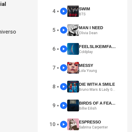
ial
SWIM
4
●
BTS
MAN I NEED
5
●
niverso
Olivia Dean
FEELSLIKEIMFALLINGINLOVE
6
●
Coldplay
MESSY
7
●
Lola Young
DIE WITH A SMILE
8
●
Bruno Mars & Lady Gaga
BIRDS OF A FEATHER
9
●
Billie Eilish
ESPRESSO
10
●
Sabrina Carpenter