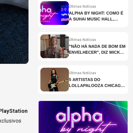
Últimas Notícias
ALPHA BY NIGHT: COMO É
A SUHAI MUSIC HALL,
CASA DE EVENTOS DE
DESTAQUE EM SÃO
PAULO?
Últimas Notícias
"NÃO HÁ NADA DE BOM EM
ENVELHECER", DIZ MICK
JAGGER
Últimas Notícias
5 ARTISTAS DO
LOLLAPALOOZA CHICAGO
QUE VOCÊ PRECISA
CONHECER
PlayStation
exclusivos