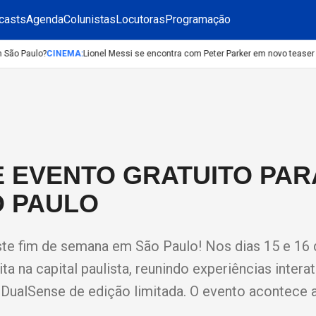
casts
Agenda
Colunistas
Locutoras
Programação
ão Paulo?
CINEMA
:
Lionel Messi se encontra com Peter Parker em novo teaser d
 EVENTO GRATUITO PAR
O PAULO
te fim de semana em São Paulo! Nos dias 15 e 16 
ta na capital paulista, reunindo experiências interat
DualSense de edição limitada. O evento acontece a