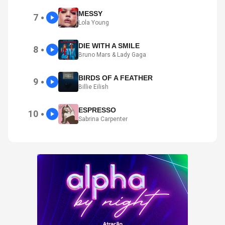
MESSY
7
●
Lola Young
DIE WITH A SMILE
8
●
Bruno Mars & Lady Gaga
BIRDS OF A FEATHER
9
●
Billie Eilish
ESPRESSO
10
●
Sabrina Carpenter