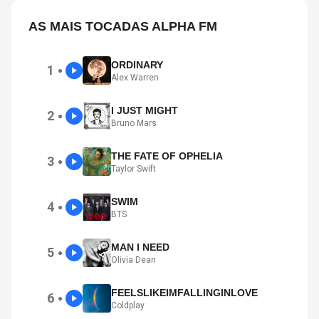
AS MAIS TOCADAS ALPHA FM
ORDINARY
1
●
Alex Warren
I JUST MIGHT
2
●
Bruno Mars
THE FATE OF OPHELIA
3
●
Taylor Swift
SWIM
4
●
BTS
MAN I NEED
5
●
Olivia Dean
FEELSLIKEIMFALLINGINLOVE
6
●
Coldplay