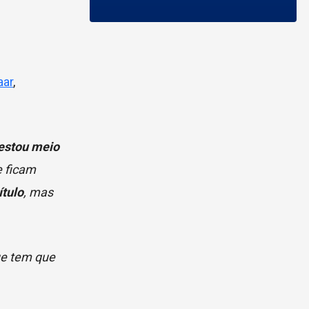
aar
,
 estou meio
 ficam
ítulo
, mas
ue tem que