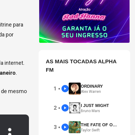
itrine para
da por
AS MAIS TOCADAS ALPHA
a internet.
FM
aneiro
.
ORDINARY
1
●
nê de mesmo
Alex Warren
I JUST MIGHT
2
●
Bruno Mars
THE FATE OF OPHELIA
3
●
Taylor Swift