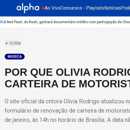
Ao Vivo
Concursos
Playlists
Notícias
Pod
:
Neil Peart, do Rush, ganhará documentário inédito com participação de Chad Sm
Voltar
MUSICA
POR QUE OLIVIA RODR
CARTEIRA DE MOTORIS
O site oficial da cntora Olivia Rodrigo atualizou
formulário de renovação de carteira de motorista
de janeiro, às 14h no horário de Brasília. A data