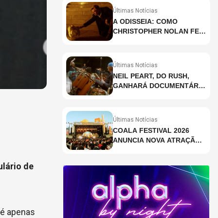
Últimas Notícias
A ODISSEIA: COMO
CHRISTOPHER NOLAN FEZ
HISTÓRIA AO GRAVAR UM
FILME INTEIRAMENTE EM
IMAX E O QUE ISSO
Últimas Notícias
SIGNIFICA
NEIL PEART, DO RUSH,
GANHARÁ DOCUMENTÁRIO
INÉDITO COM
PARTICIPAÇÃO DE CHAD
SMITH, STEWART
Últimas Notícias
COPELAND E DANNY
COALA FESTIVAL 2026
CAREY
ANUNCIA NOVA ATRAÇÃO;
VEJA QUEM
lário de
o é apenas