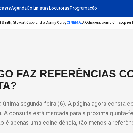
casts
Agenda
Colunistas
Locutoras
Programação
ith, Stewart Copeland e Danny Carey
CINEMA
:
A Odisseia: como Christopher Nolan
IGO FAZ REFERÊNCIAS C
TA?
 na última segunda-feira (6). A página agora consta 
. A consulta está marcada para a próxima quinta-fei
 não é apenas uma coincidência, tão menos a referênc