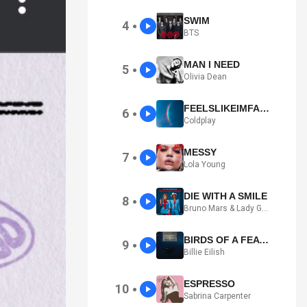
SWIM
4
●
BTS
MAN I NEED
5
●
Olivia Dean
FEELSLIKEIMFALLINGINLOVE
6
●
Coldplay
MESSY
7
●
Lola Young
DIE WITH A SMILE
8
●
Bruno Mars & Lady Gaga
BIRDS OF A FEATHER
9
●
Billie Eilish
ESPRESSO
10
●
Sabrina Carpenter