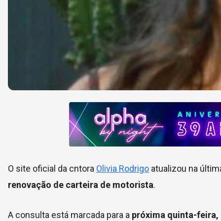
O site oficial da cntora
Olivia Rodrigo
atualizou na últi
renovação de carteira de motorista
.
A consulta está marcada para a
próxima quinta-feira, 