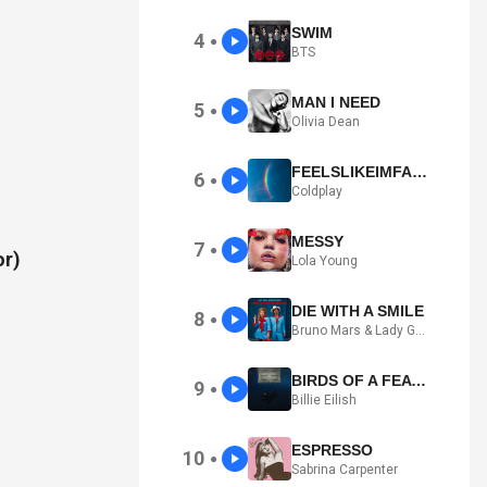
SWIM
4
●
BTS
MAN I NEED
5
●
Olivia Dean
FEELSLIKEIMFALLINGINLOVE
6
●
Coldplay
MESSY
7
●
or)
Lola Young
DIE WITH A SMILE
8
●
Bruno Mars & Lady Gaga
BIRDS OF A FEATHER
9
●
Billie Eilish
ESPRESSO
10
●
Sabrina Carpenter