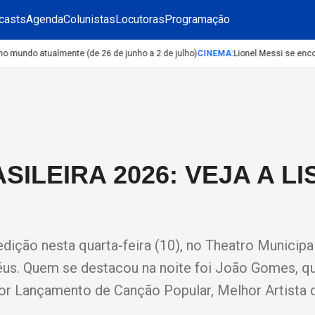
casts
Agenda
Colunistas
Locutoras
Programação
undo atualmente (de 26 de junho a 2 de julho)
CINEMA
:
Lionel Messi se encon
ILEIRA 2026: VEJA A LI
dição nesta quarta-feira (10), no Theatro Municipa
féus. Quem se destacou na noite foi João Gomes, qu
hor Lançamento de Canção Popular, Melhor Artista