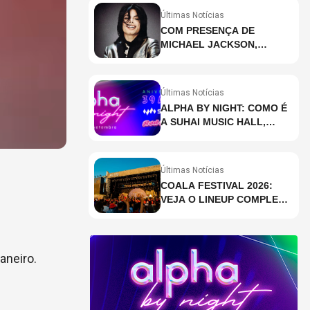
Últimas Notícias
COM PRESENÇA DE
MICHAEL JACKSON,
DESCUBRA AS 10 MÚSICAS
MAIS OUVIDAS NO MUNDO
ATUALMENTE (DE 26 DE
Últimas Notícias
JUNHO A 2 DE JULHO)
ALPHA BY NIGHT: COMO É
A SUHAI MUSIC HALL,
CASA DE EVENTOS DE
DESTAQUE EM SÃO
PAULO?
Últimas Notícias
COALA FESTIVAL 2026:
VEJA O LINEUP COMPLETO
DOS DOIS DIAS
aneiro.