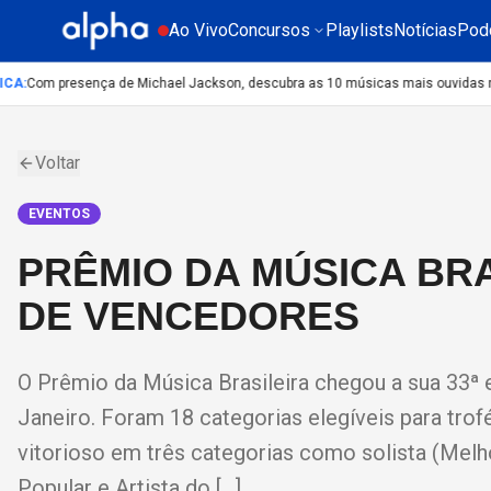
Ao Vivo
Concursos
Playlists
Notícias
Pod
A
:
Com presença de Michael Jackson, descubra as 10 músicas mais ouvidas no m
Voltar
EVENTOS
PRÊMIO DA MÚSICA BRAS
DE VENCEDORES
O Prêmio da Música Brasileira chegou a sua 33ª e
Janeiro. Foram 18 categorias elegíveis para tro
vitorioso em três categorias como solista (Mel
Popular e Artista do […]