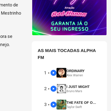
çamento de
e Mestrinho
tora se
nejo.
AS MAIS TOCADAS ALPHA
FM
ORDINARY
1
●
Alex Warren
I JUST MIGHT
2
●
Bruno Mars
THE FATE OF OPHELIA
3
●
Taylor Swift