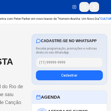
tra com Peter Parker em novo teaser de "Homem-Aranha: Um Novo Dia"
CULTURA
CADASTRE-SE NO WHATSAPP
Receba programação, promoções e notícias
direto no seu WhatsApp
STA
Cadastrar
l do Rio de
e saiu
AGENDA
 de Canção