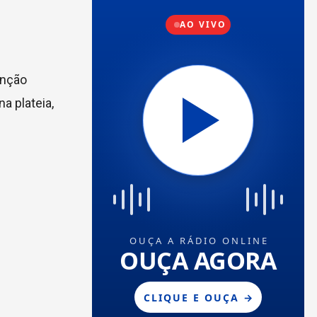
anção
a plateia,