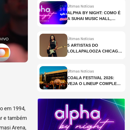
Últimas Notícias
ALPHA BY NIGHT: COMO É
A SUHAI MUSIC HALL,
CASA DE EVENTOS DE
DESTAQUE EM SÃO
PAULO?
Últimas Notícias
5 ARTISTAS DO
LOLLAPALOOZA CHICAGO
QUE VOCÊ PRECISA
CONHECER
Últimas Notícias
COALA FESTIVAL 2026:
VEJA O LINEUP COMPLETO
DOS DOIS DIAS
do em 1994,
lar e também
masi Arena,