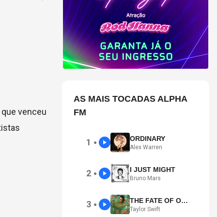
AS MAIS TOCADAS ALPHA
, que venceu
FM
istas
ORDINARY
1
●
Alex Warren
I JUST MIGHT
2
●
Bruno Mars
THE FATE OF OPHELIA
3
●
Taylor Swift