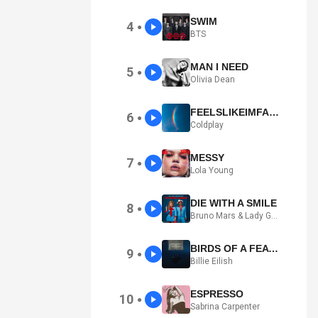
SWIM
4
●
BTS
MAN I NEED
5
●
Olivia Dean
FEELSLIKEIMFALLINGINLOVE
6
●
Coldplay
MESSY
7
●
Lola Young
DIE WITH A SMILE
8
●
Bruno Mars & Lady Gaga
BIRDS OF A FEATHER
9
●
Billie Eilish
ESPRESSO
10
●
Sabrina Carpenter