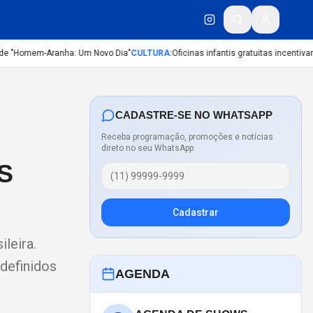
e "Homem-Aranha: Um Novo Dia"
CULTURA
:
Oficinas infantis gratuitas incentivam c
CADASTRE-SE NO WHATSAPP
Receba programação, promoções e notícias
direto no seu WhatsApp
S
Cadastrar
leira.
definidos
AGENDA