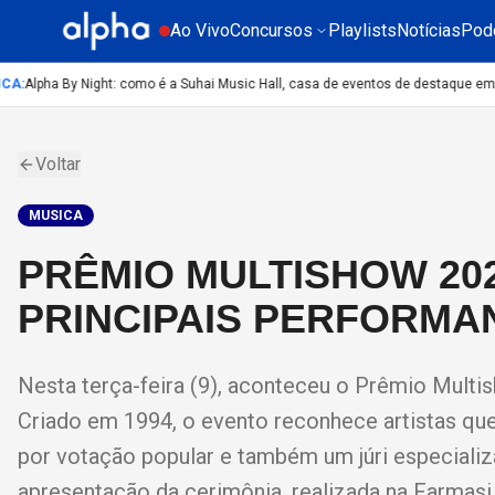
Ao Vivo
Concursos
Playlists
Notícias
Pod
A
:
Alpha By Night: como é a Suhai Music Hall, casa de eventos de destaque em Sã
Voltar
MUSICA
PRÊMIO MULTISHOW 20
PRINCIPAIS PERFORMA
Nesta terça-feira (9), aconteceu o Prêmio Multis
Criado em 1994, o evento reconhece artistas qu
por votação popular e também um júri especial
apresentação da cerimônia, realizada na Farmasi 