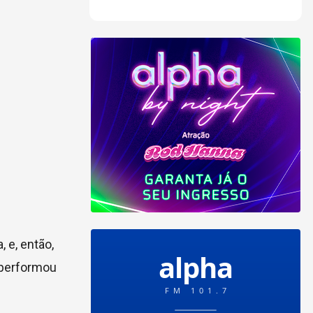
 e, então,
e performou