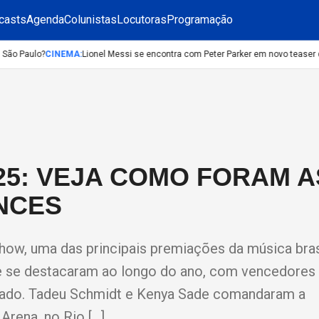
casts
Agenda
Colunistas
Locutoras
Programação
o Paulo?
CINEMA
:
Lionel Messi se encontra com Peter Parker em novo teaser d
25: VEJA COMO FORAM A
NCES
how, uma das principais premiações da música brasi
e se destacaram ao longo do ano, com vencedores 
izado. Tadeu Schmidt e Kenya Sade comandaram a
Arena, no Rio […]