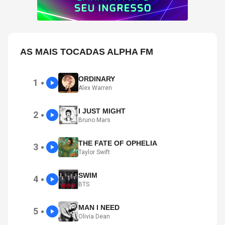
AS MAIS TOCADAS ALPHA FM
ORDINARY
1
●
Alex Warren
I JUST MIGHT
2
●
Bruno Mars
THE FATE OF OPHELIA
3
●
Taylor Swift
SWIM
4
●
BTS
MAN I NEED
5
●
Olivia Dean