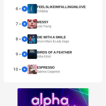
FEELSLIKEIMFALLINGINLOVE
6
●
Coldplay
MESSY
7
●
Lola Young
DIE WITH A SMILE
8
●
Bruno Mars & Lady Gaga
BIRDS OF A FEATHER
9
●
Billie Eilish
ESPRESSO
10
●
Sabrina Carpenter