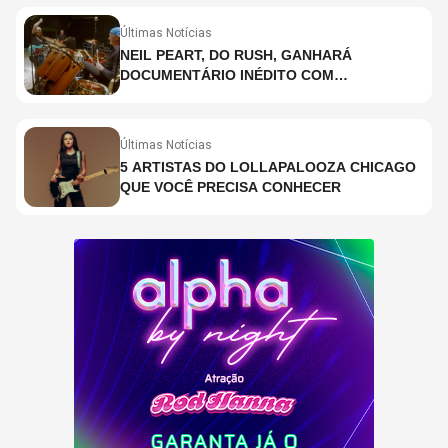
SIGNIFICA
Últimas Notícias
NEIL PEART, DO RUSH, GANHARÁ
DOCUMENTÁRIO INÉDITO COM
PARTICIPAÇÃO DE CHAD SMITH, STEWART
COPELAND E DANNY CAREY
Últimas Notícias
5 ARTISTAS DO LOLLAPALOOZA CHICAGO
QUE VOCÊ PRECISA CONHECER