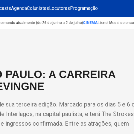
casts
Agenda
Colunistas
Locutoras
Programação
ndo atualmente (de 26 de junho a 2 de julho)
CINEMA
:
Lionel Messi se encont
 PAULO: A CARREIRA
EVINGNE
e sua terceira edição. Marcado para os dias 5 e 6 
nterlagos, na capital paulista, e terá The Strokes 
e ingressos confirmada. Entre as atrações, quem