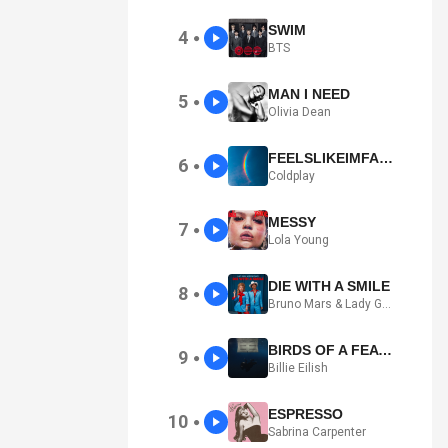
SWIM
4
●
BTS
MAN I NEED
5
●
Olivia Dean
FEELSLIKEIMFALLINGINLOVE
6
●
Coldplay
MESSY
7
●
Lola Young
DIE WITH A SMILE
8
●
Bruno Mars & Lady Gaga
BIRDS OF A FEATHER
9
●
Billie Eilish
ESPRESSO
10
●
Sabrina Carpenter