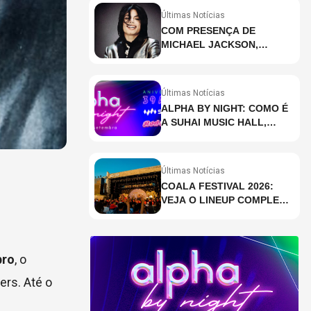
Últimas Notícias
COM PRESENÇA DE
MICHAEL JACKSON,
DESCUBRA AS 10 MÚSICAS
MAIS OUVIDAS NO MUNDO
ATUALMENTE (DE 26 DE
Últimas Notícias
JUNHO A 2 DE JULHO)
ALPHA BY NIGHT: COMO É
A SUHAI MUSIC HALL,
CASA DE EVENTOS DE
DESTAQUE EM SÃO
PAULO?
Últimas Notícias
COALA FESTIVAL 2026:
VEJA O LINEUP COMPLETO
DOS DOIS DIAS
bro
, o
ers. Até o