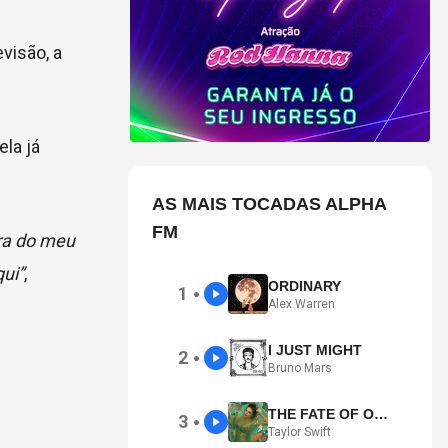
visão, a
ela já
AS MAIS TOCADAS ALPHA
FM
tra do meu
ui”
,
ORDINARY
1
●
Alex Warren
I JUST MIGHT
2
●
Bruno Mars
THE FATE OF OPHELIA
3
●
Taylor Swift