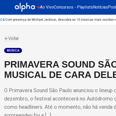
Ao Vivo
Concursos
Playlists
Notícias
Pod
A
:
Com presença de Michael Jackson, descubra as 10 músicas mais ouvidas no mu
Voltar
MUSICA
PRIMAVERA SOUND SÃO
MUSICAL DE CARA DEL
O Primavera Sound São Paulo anunciou o lineup d
dezembro, o festival acontecerá no Autódromo de I
como headliners. Até o momento, não há venda d
surpreendeu foi a […]