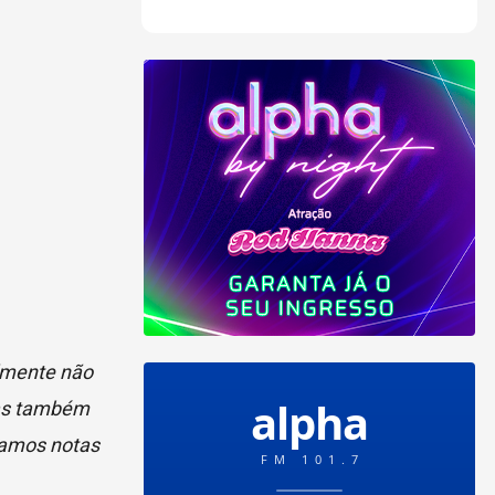
lmente não
Mas também
vamos notas