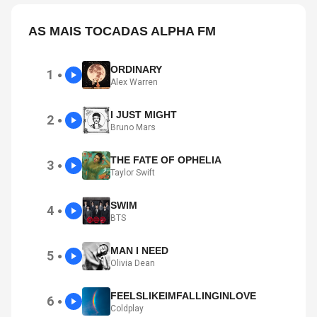
AS MAIS TOCADAS ALPHA FM
ORDINARY
1
●
Alex Warren
I JUST MIGHT
2
●
Bruno Mars
THE FATE OF OPHELIA
3
●
Taylor Swift
SWIM
4
●
BTS
MAN I NEED
5
●
Olivia Dean
FEELSLIKEIMFALLINGINLOVE
6
●
Coldplay