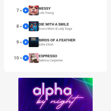
MESSY
7
●
Lola Young
DIE WITH A SMILE
8
●
Bruno Mars & Lady Gaga
BIRDS OF A FEATHER
9
●
Billie Eilish
ESPRESSO
10
●
Sabrina Carpenter