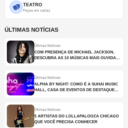
TEATRO
Peças em cartaz
ÚLTIMAS NOTÍCIAS
Últimas Notícias
COM PRESENÇA DE MICHAEL JACKSON,
DESCUBRA AS 10 MÚSICAS MAIS OUVIDAS
NO MUNDO ATUALMENTE (DE 26 DE JUNHO
A 2 DE JULHO)
Últimas Notícias
ALPHA BY NIGHT: COMO É A SUHAI MUSIC
HALL, CASA DE EVENTOS DE DESTAQUE
EM SÃO PAULO?
Últimas Notícias
5 ARTISTAS DO LOLLAPALOOZA CHICAGO
QUE VOCÊ PRECISA CONHECER