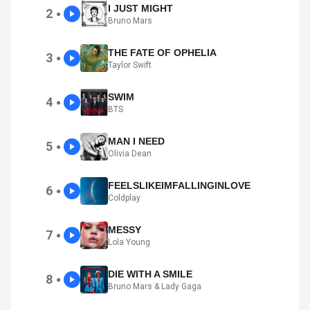
I JUST MIGHT
2
●
Bruno Mars
THE FATE OF OPHELIA
3
●
Taylor Swift
SWIM
4
●
BTS
MAN I NEED
5
●
Olivia Dean
FEELSLIKEIMFALLINGINLOVE
6
●
Coldplay
MESSY
7
●
Lola Young
DIE WITH A SMILE
8
●
Bruno Mars & Lady Gaga