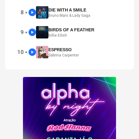
DIE WITH A SMILE
8
●
Bruno Mars & Lady Gaga
BIRDS OF A FEATHER
9
●
Billie Eilish
ESPRESSO
10
●
Sabrina Carpenter