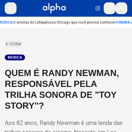
ÚSICA
:
5 artistas do Lollapalooza Chicago que você precisa conhecer
CINEMA
:
A
Voltar
MUSICA
QUEM É RANDY NEWMAN,
RESPONSÁVEL PELA
TRILHA SONORA DE "TOY
STORY"?
Aos 82 anos, Randy Newman é uma lenda das