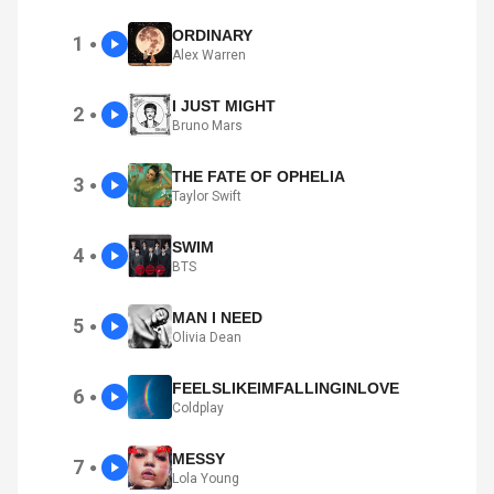
ORDINARY
1
●
Alex Warren
I JUST MIGHT
2
●
Bruno Mars
THE FATE OF OPHELIA
3
●
Taylor Swift
SWIM
4
●
BTS
MAN I NEED
5
●
Olivia Dean
FEELSLIKEIMFALLINGINLOVE
6
●
Coldplay
MESSY
7
●
Lola Young