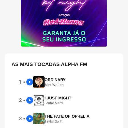
AS MAIS TOCADAS ALPHA FM
ORDINARY
1
●
Alex Warren
I JUST MIGHT
2
●
Bruno Mars
THE FATE OF OPHELIA
3
●
Taylor Swift