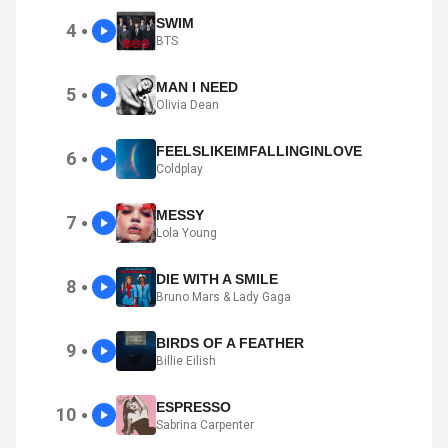
SWIM
4
●
BTS
MAN I NEED
5
●
Olivia Dean
FEELSLIKEIMFALLINGINLOVE
6
●
Coldplay
MESSY
7
●
Lola Young
DIE WITH A SMILE
8
●
Bruno Mars & Lady Gaga
BIRDS OF A FEATHER
9
●
Billie Eilish
ESPRESSO
10
●
Sabrina Carpenter