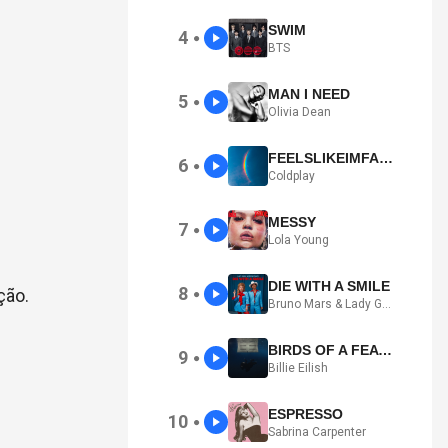
SWIM
4
●
BTS
MAN I NEED
5
●
Olivia Dean
FEELSLIKEIMFALLINGINLOVE
6
●
Coldplay
MESSY
7
●
Lola Young
DIE WITH A SMILE
8
ção.
●
Bruno Mars & Lady Gaga
BIRDS OF A FEATHER
9
●
Billie Eilish
ESPRESSO
10
●
Sabrina Carpenter