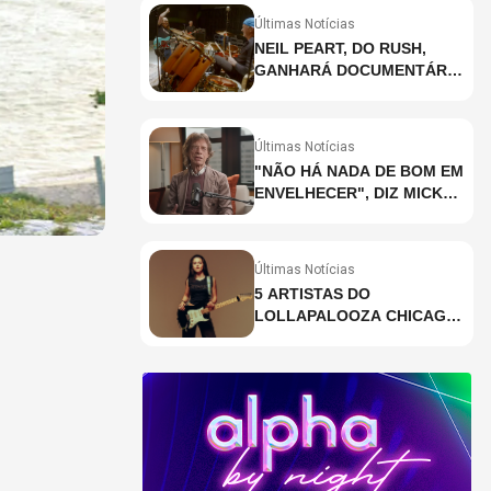
Últimas Notícias
NEIL PEART, DO RUSH,
GANHARÁ DOCUMENTÁRIO
INÉDITO COM
PARTICIPAÇÃO DE CHAD
SMITH, STEWART
Últimas Notícias
COPELAND E DANNY
"NÃO HÁ NADA DE BOM EM
CAREY
ENVELHECER", DIZ MICK
JAGGER
Últimas Notícias
5 ARTISTAS DO
LOLLAPALOOZA CHICAGO
QUE VOCÊ PRECISA
CONHECER