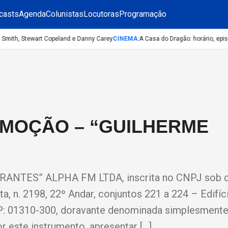
casts
Agenda
Colunistas
Locutoras
Programação
mith, Stewart Copeland e Danny Carey
CINEMA
:
A Casa do Dragão: horário, episód
MOÇÃO – “GUILHERME
ES” ALPHA FM LTDA, inscrita no CNPJ sob o 
, n. 2198, 22º Andar, conjuntos 221 a 224 – Edifíc
EP: 01310-300, doravante denominada simplesmente
r este instrumento, apresentar […]