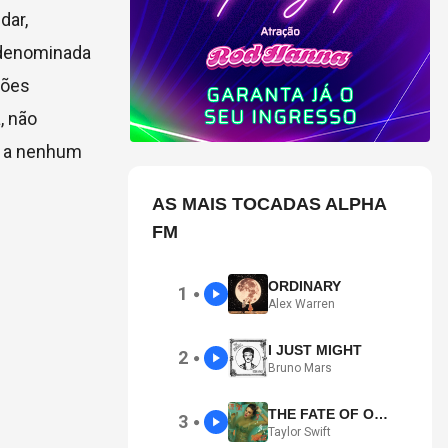
dar,
e denominada
ções
, não
da a nenhum
AS MAIS TOCADAS ALPHA
FM
ORDINARY
1
●
Alex Warren
I JUST MIGHT
2
●
Bruno Mars
THE FATE OF OPHELIA
3
●
Taylor Swift