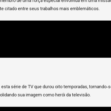
m membro de uma força especial envolvida em uma missã
nte citado entre seus trabalhos mais emblemáticos.
u esta série de TV que durou oito temporadas, tornando‑
olidando sua imagem como herói da televisão.