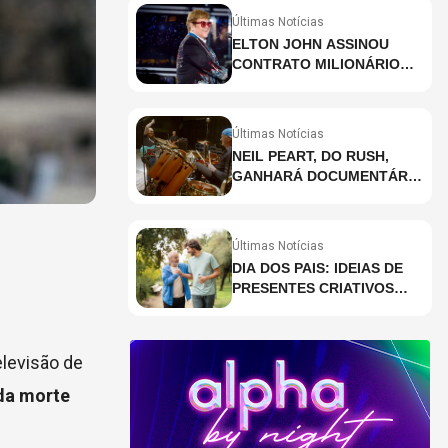
Últimas Notícias
ELTON JOHN ASSINOU
CONTRATO MILIONÁRIO
PARA RESIDÊNCIA EM
HOLOGRAMA, DIZ SITE
Últimas Notícias
NEIL PEART, DO RUSH,
GANHARÁ DOCUMENTÁRIO
INÉDITO COM
PARTICIPAÇÃO DE CHAD
SMITH, STEWART
Últimas Notícias
COPELAND E DANNY
DIA DOS PAIS: IDEIAS DE
CAREY
PRESENTES CRIATIVOS
PARA SURPREENDER NA
DATA
elevisão de
da morte