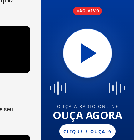
o para
se seu