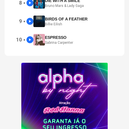
DIE WITH A SMILE
8
●
Bruno Mars & Lady Gaga
BIRDS OF A FEATHER
9
●
Billie Eilish
ESPRESSO
10
●
Sabrina Carpenter