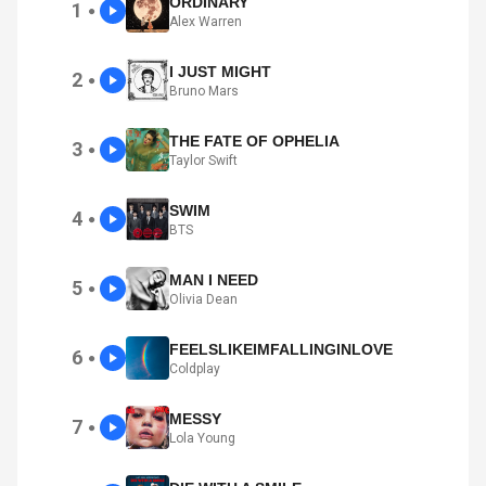
ORDINARY
1
●
Alex Warren
I JUST MIGHT
2
●
Bruno Mars
THE FATE OF OPHELIA
3
●
Taylor Swift
SWIM
4
●
BTS
MAN I NEED
5
●
Olivia Dean
FEELSLIKEIMFALLINGINLOVE
6
●
Coldplay
MESSY
7
●
Lola Young