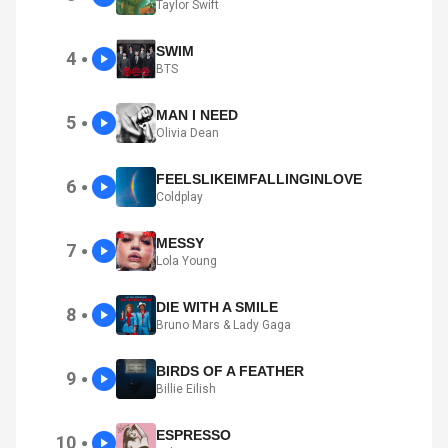
Taylor Swift
SWIM
4
●
BTS
MAN I NEED
5
●
Olivia Dean
FEELSLIKEIMFALLINGINLOVE
6
●
Coldplay
MESSY
7
●
Lola Young
DIE WITH A SMILE
8
●
Bruno Mars & Lady Gaga
BIRDS OF A FEATHER
9
●
Billie Eilish
ESPRESSO
10
●