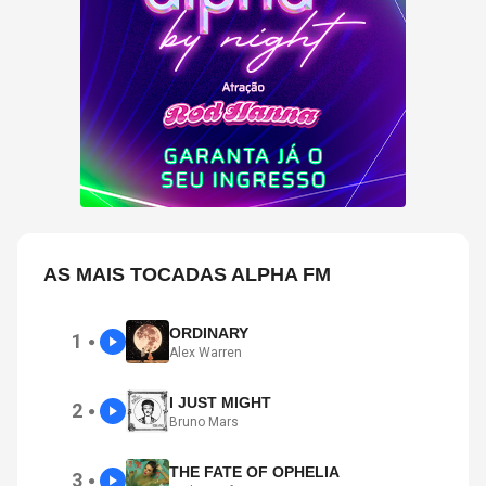
AS MAIS TOCADAS ALPHA FM
ORDINARY
1
●
Alex Warren
I JUST MIGHT
2
●
Bruno Mars
THE FATE OF OPHELIA
3
●