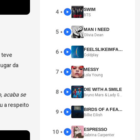
SWIM
4
●
BTS
MAN I NEED
5
●
Olivia Dean
FEELSLIKEIMFALLINGINLOVE
6
●
 teve
Coldplay
lugar da
MESSY
7
●
Lola Young
DIE WITH A SMILE
8
●
o, acaba se
Bruno Mars & Lady Gaga
u a respeito
BIRDS OF A FEATHER
9
●
Billie Eilish
ESPRESSO
10
●
Sabrina Carpenter