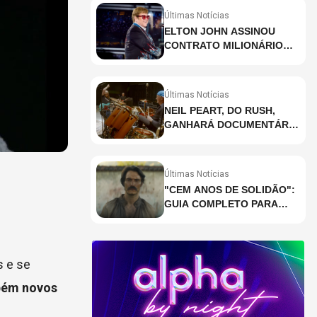
Últimas Notícias
ELTON JOHN ASSINOU
CONTRATO MILIONÁRIO
PARA RESIDÊNCIA EM
HOLOGRAMA, DIZ SITE
Últimas Notícias
NEIL PEART, DO RUSH,
GANHARÁ DOCUMENTÁRIO
INÉDITO COM
PARTICIPAÇÃO DE CHAD
SMITH, STEWART
Últimas Notícias
COPELAND E DANNY
"CEM ANOS DE SOLIDÃO":
CAREY
GUIA COMPLETO PARA
ENTENDER A RETA FINAL
DA ADAPTAÇÃO DA
NETFLIX
s e se
bém novos