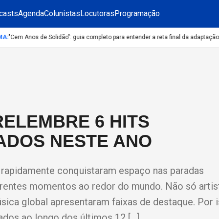
casts
Agenda
Colunistas
Locutoras
Programação
"Cem Anos de Solidão": guia completo para entender a reta final da adaptação da 
RELEMBRE 6 HITS
ADOS NESTE ANO
 rapidamente conquistaram espaço nas paradas
iferentes momentos ao redor do mundo. Não só artis
a global apresentaram faixas de destaque. Por i
ados ao longo dos últimos 12 […]