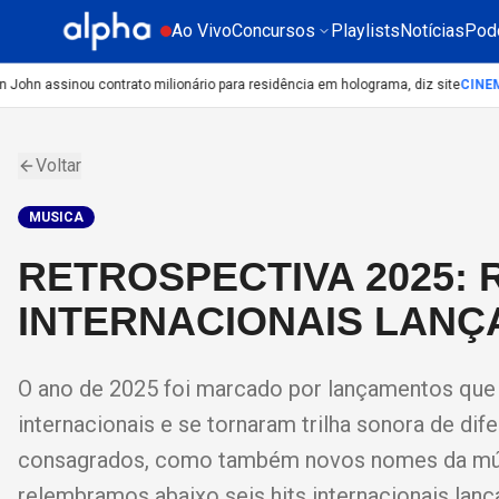
Ao Vivo
Concursos
Playlists
Notícias
Pod
ohn assinou contrato milionário para residência em holograma, diz site
CINEMA
:
Voltar
MUSICA
RETROSPECTIVA 2025: 
INTERNACIONAIS LANÇ
O ano de 2025 foi marcado por lançamentos que
internacionais e se tornaram trilha sonora de d
consagrados, como também novos nomes da músic
relembramos abaixo seis hits internacionais lanç