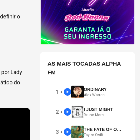
efinir o
AS MAIS TOCADAS ALPHA
 por Lady
FM
ático do
ORDINARY
1
●
Alex Warren
I JUST MIGHT
2
●
Bruno Mars
THE FATE OF OPHELIA
3
●
Taylor Swift