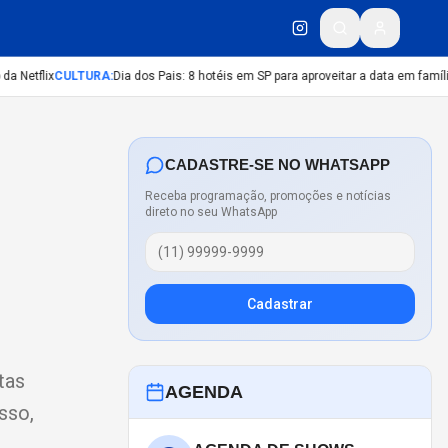
Netflix
CULTURA
:
Dia dos Pais: 8 hotéis em SP para aproveitar a data em família
M
CADASTRE-SE NO WHATSAPP
Receba programação, promoções e notícias
direto no seu WhatsApp
Cadastrar
tas
AGENDA
sso,