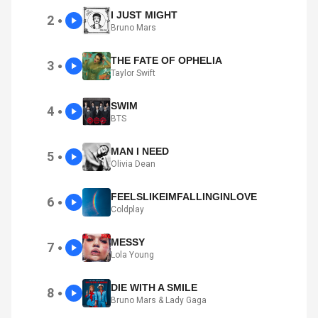
I JUST MIGHT
2
●
Bruno Mars
THE FATE OF OPHELIA
3
●
Taylor Swift
SWIM
4
●
BTS
MAN I NEED
5
●
Olivia Dean
FEELSLIKEIMFALLINGINLOVE
6
●
Coldplay
MESSY
7
●
Lola Young
DIE WITH A SMILE
8
●
Bruno Mars & Lady Gaga