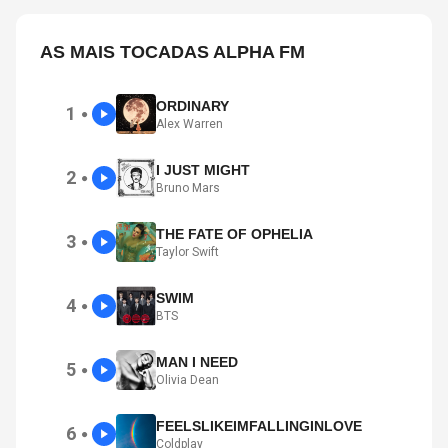
AS MAIS TOCADAS ALPHA FM
ORDINARY
1
●
Alex Warren
I JUST MIGHT
2
●
Bruno Mars
THE FATE OF OPHELIA
3
●
Taylor Swift
SWIM
4
●
BTS
MAN I NEED
5
●
Olivia Dean
FEELSLIKEIMFALLINGINLOVE
6
●
Coldplay