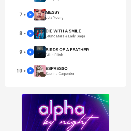
MESSY
7
●
Lola Young
DIE WITH A SMILE
8
●
Bruno Mars & Lady Gaga
BIRDS OF A FEATHER
9
●
Billie Eilish
ESPRESSO
10
●
Sabrina Carpenter