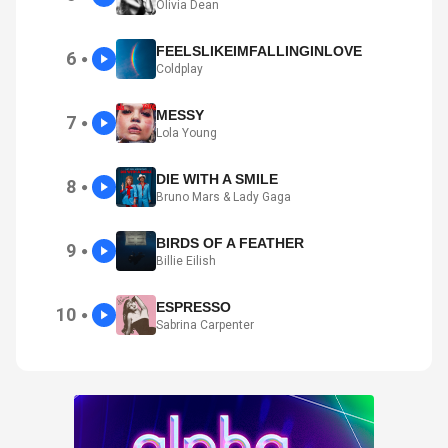
Olivia Dean
FEELSLIKEIMFALLINGINLOVE
6
●
Coldplay
MESSY
7
●
Lola Young
DIE WITH A SMILE
8
●
Bruno Mars & Lady Gaga
BIRDS OF A FEATHER
9
●
Billie Eilish
ESPRESSO
10
●
Sabrina Carpenter