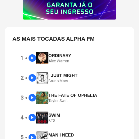
AS MAIS TOCADAS ALPHA FM
ORDINARY
1
●
Alex Warren
I JUST MIGHT
2
●
Bruno Mars
THE FATE OF OPHELIA
3
●
Taylor Swift
SWIM
4
●
BTS
MAN I NEED
5
●