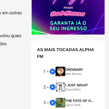
s em outras
evelou quais
dos.
AS MAIS TOCADAS ALPHA
FM
ORDINARY
1
●
Alex Warren
I JUST MIGHT
2
●
Bruno Mars
THE FATE OF OPHELIA
3
●
Taylor Swift