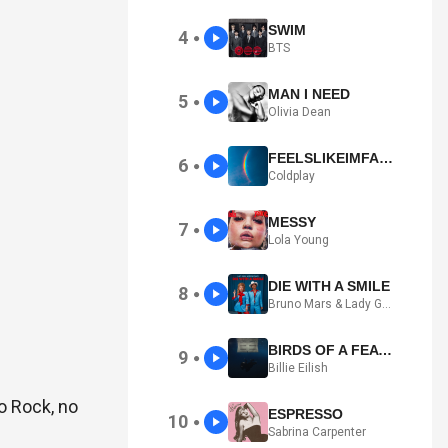
SWIM
4
●
BTS
MAN I NEED
5
●
Olivia Dean
FEELSLIKEIMFALLINGINLOVE
6
●
Coldplay
MESSY
7
●
Lola Young
DIE WITH A SMILE
8
●
Bruno Mars & Lady Gaga
BIRDS OF A FEATHER
9
●
Billie Eilish
o Rock, no
ESPRESSO
10
●
Sabrina Carpenter