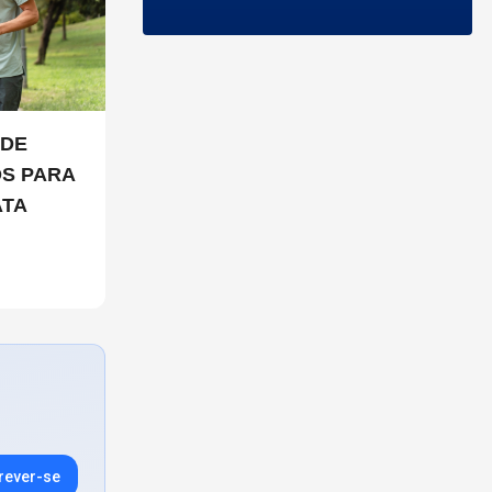
OS PARA
ATA
rever-se