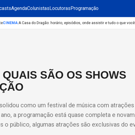
casts
Agenda
Colunistas
Locutoras
Programação
CINEMA
:
A Casa do Dragão: horário, episódios, onde assistir e tudo o que você 
JA QUAIS SÃO OS SHOWS
IÇÃO
nsolidou como um festival de música com atrações
te ano, a programação está quase completa e novam
s o público, algumas atrações são exclusivas do e