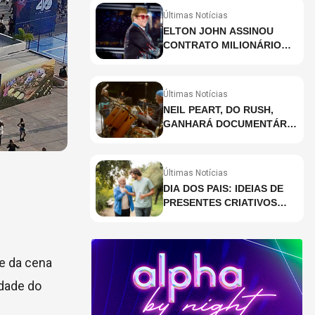
Últimas Notícias
ELTON JOHN ASSINOU
CONTRATO MILIONÁRIO
PARA RESIDÊNCIA EM
HOLOGRAMA, DIZ SITE
Últimas Notícias
NEIL PEART, DO RUSH,
GANHARÁ DOCUMENTÁRIO
INÉDITO COM
PARTICIPAÇÃO DE CHAD
SMITH, STEWART
Últimas Notícias
COPELAND E DANNY
DIA DOS PAIS: IDEIAS DE
CAREY
PRESENTES CRIATIVOS
PARA SURPREENDER NA
DATA
e da cena
idade do