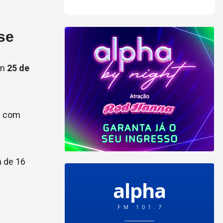
se
em
25 de
s com
m de 16