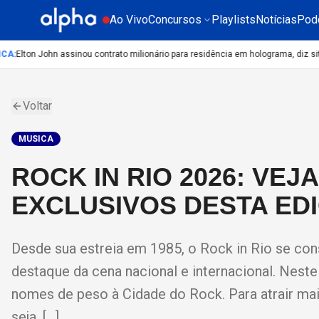
Ao Vivo
Concursos
Playlists
Notícias
Pod
A
:
Elton John assinou contrato milionário para residência em holograma, diz site
Voltar
MUSICA
ROCK IN RIO 2026: VE
EXCLUSIVOS DESTA ED
Desde sua estreia em 1985, o Rock in Rio se co
destaque da cena nacional e internacional. Nes
nomes de peso à Cidade do Rock. Para atrair mai
seja, […]