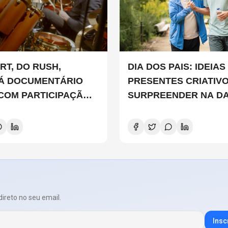
RT, DO RUSH,
DIA DOS PAIS: IDEIAS DE
Á DOCUMENTÁRIO
PRESENTES CRIATIV
 COM PARTICIPAÇÃO
SURPREENDER NA D
 SMITH, STEWART
D E DANNY CAREY
direto no seu email.
Insc