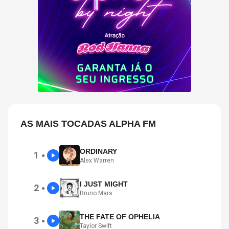
AS MAIS TOCADAS ALPHA FM
ORDINARY
1
●
Alex Warren
I JUST MIGHT
2
●
Bruno Mars
THE FATE OF OPHELIA
3
●
Taylor Swift