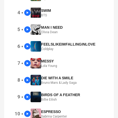
SWIM
4
●
BTS
MAN I NEED
5
●
Olivia Dean
FEELSLIKEIMFALLINGINLOVE
6
●
Coldplay
MESSY
7
●
Lola Young
DIE WITH A SMILE
8
●
Bruno Mars & Lady Gaga
BIRDS OF A FEATHER
9
●
Billie Eilish
ESPRESSO
10
●
Sabrina Carpenter