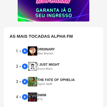
AS MAIS TOCADAS ALPHA FM
ORDINARY
1
●
Alex Warren
I JUST MIGHT
2
●
Bruno Mars
THE FATE OF OPHELIA
3
●
Taylor Swift
SWIM
4
●
BTS