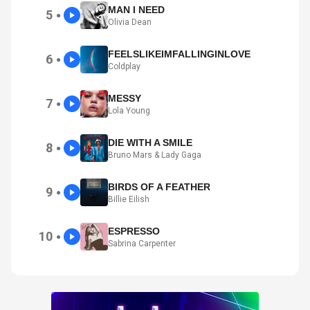
MAN I NEED
5
●
Olivia Dean
FEELSLIKEIMFALLINGINLOVE
6
●
Coldplay
MESSY
7
●
Lola Young
DIE WITH A SMILE
8
●
Bruno Mars & Lady Gaga
BIRDS OF A FEATHER
9
●
Billie Eilish
ESPRESSO
10
●
Sabrina Carpenter