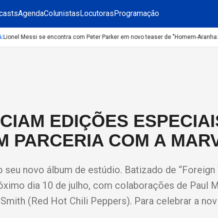
casts
Agenda
Colunistas
Locutoras
Programação
ionel Messi se encontra com Peter Parker em novo teaser de "Homem-Aranha: U
CIAM EDIÇÕES ESPECIAI
M PARCERIA COM A MAR
 o seu novo álbum de estúdio. Batizado de “Foreign
óximo dia 10 de julho, com colaborações de Paul 
mith (Red Hot Chili Peppers). Para celebrar a nov