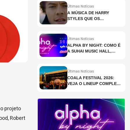
Últimas Notícias
A MÚSICA DE HARRY
STYLES QUE OS
BRASILEIROS MAIS ESTÃO
PESQUISANDO
Últimas Notícias
ALPHA BY NIGHT: COMO É
A SUHAI MUSIC HALL,
CASA DE EVENTOS DE
DESTAQUE EM SÃO
PAULO?
Últimas Notícias
COALA FESTIVAL 2026:
VEJA O LINEUP COMPLETO
DOS DOIS DIAS
, o projeto
ood, Robert