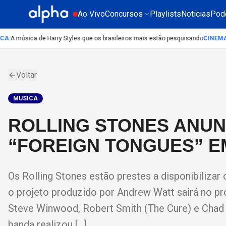
Ao Vivo
Concursos
Playlists
Notícias
Pod
A
:
A música de Harry Styles que os brasileiros mais estão pesquisando
CINEMA
:
L
Voltar
MUSICA
ROLLING STONES ANUN
“FOREIGN TONGUES” E
Os Rolling Stones estão prestes a disponibilizar
o projeto produzido por Andrew Watt sairá no pr
Steve Winwood, Robert Smith (The Cure) e Chad S
banda realizou […]