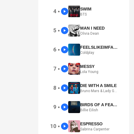
SWIM
4
●
BTS
MAN I NEED
5
●
Olivia Dean
FEELSLIKEIMFALLINGINLOVE
6
●
Coldplay
MESSY
7
●
Lola Young
DIE WITH A SMILE
8
●
Bruno Mars & Lady Gaga
BIRDS OF A FEATHER
9
●
Billie Eilish
ESPRESSO
10
●
Sabrina Carpenter