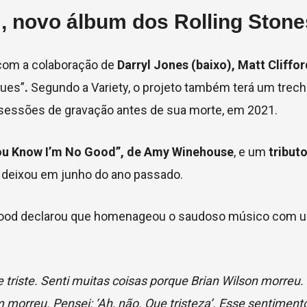
, novo álbum dos Rolling Stone
 com a colaboração de
Darryl Jones (baixo), Matt Cliffor
gues”
.
Segundo a Variety, o projeto também terá um trec
s sessões de gravação antes de sua morte, em 2021.
ou Know I’m No Good”, de Amy Winehouse
, e um
tribut
s deixou em junho do ano passado.
 Wood declarou que homenageou o saudoso músico com u
 triste. Senti muitas coisas porque Brian Wilson morreu
rreu. Pensei: ‘Ah, não. Que tristeza’. Esse sentimento