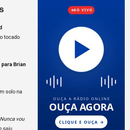
s
d
ho tocado
o para Brian
m solo na
. Nunca vou
 saiu