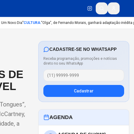
m Novo Dia"
CULTURA
:
"Olga", de Fernando Morais, ganhará adaptação inédita par
CADASTRE-SE NO WHATSAPP
Receba programação, promoções e notícias
direto no seu WhatsApp
S DE
VEL
Cadastrar
 Tongues”,
McCartney,
AGENDA
idade, a