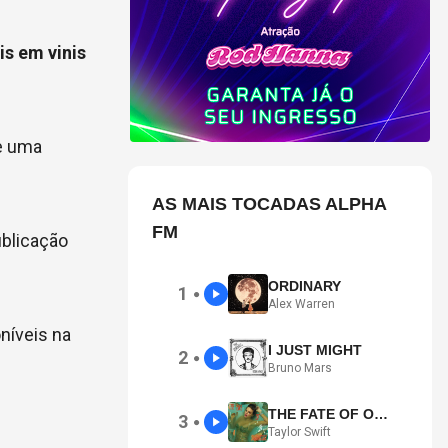
is em vinis
de uma
AS MAIS TOCADAS ALPHA
FM
ublicação
ORDINARY
1
●
Alex Warren
níveis na
I JUST MIGHT
2
●
Bruno Mars
THE FATE OF OPHELIA
3
●
Taylor Swift