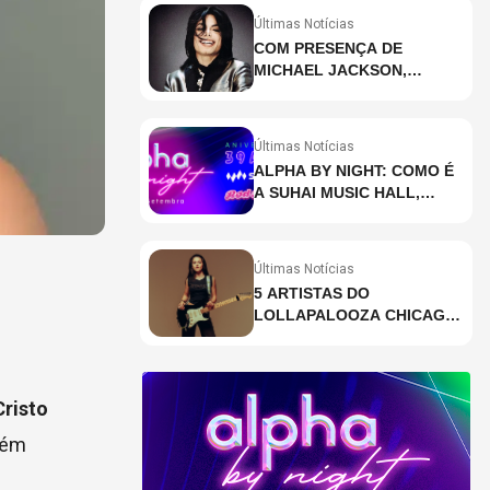
Últimas Notícias
COM PRESENÇA DE
MICHAEL JACKSON,
DESCUBRA AS 10 MÚSICAS
MAIS OUVIDAS NO MUNDO
ATUALMENTE (DE 26 DE
Últimas Notícias
JUNHO A 2 DE JULHO)
ALPHA BY NIGHT: COMO É
A SUHAI MUSIC HALL,
CASA DE EVENTOS DE
DESTAQUE EM SÃO
PAULO?
Últimas Notícias
5 ARTISTAS DO
LOLLAPALOOZA CHICAGO
QUE VOCÊ PRECISA
CONHECER
Cristo
bém