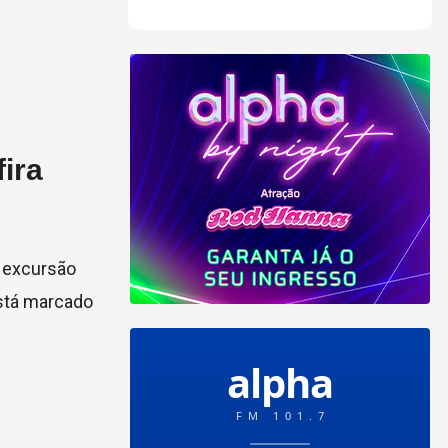
ira
, excursão
está marcado