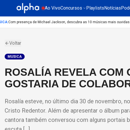
Ao Vivo
Concursos
Playlists
Notícias
Pod
CA
:
Com presença de Michael Jackson, descubra as 10 músicas mais ouvidas no m
Voltar
MUSICA
ROSALÍA REVELA COM 
GOSTARIA DE COLABO
Rosalía esteve, no último dia 30 de novembro, no
Cristo Redentor. Além de apresentar o álbum par
cantora também conversou com alguns portais br
escuta […]