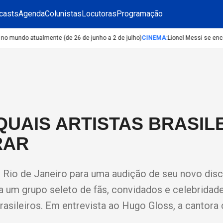
casts
Agenda
Colunistas
Locutoras
Programação
undo atualmente (de 26 de junho a 2 de julho)
CINEMA
:
Lionel Messi se encon
QUAIS ARTISTAS BRASIL
RAR
 Rio de Janeiro para uma audição de seu novo disco
a um grupo seleto de fãs, convidados e celebridade
asileiros. Em entrevista ao Hugo Gloss, a cantora