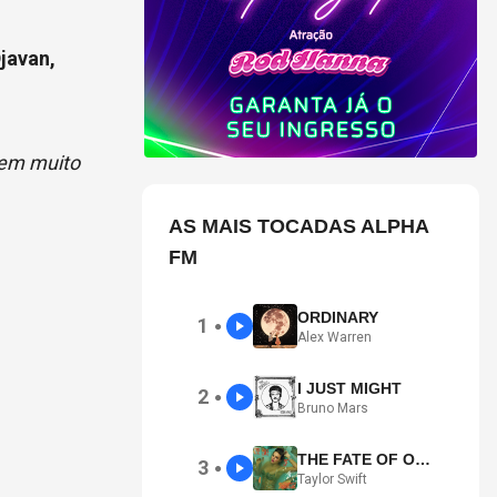
javan,
tem muito
AS MAIS TOCADAS ALPHA
FM
ORDINARY
1
●
Alex Warren
I JUST MIGHT
2
●
Bruno Mars
THE FATE OF OPHELIA
3
●
Taylor Swift