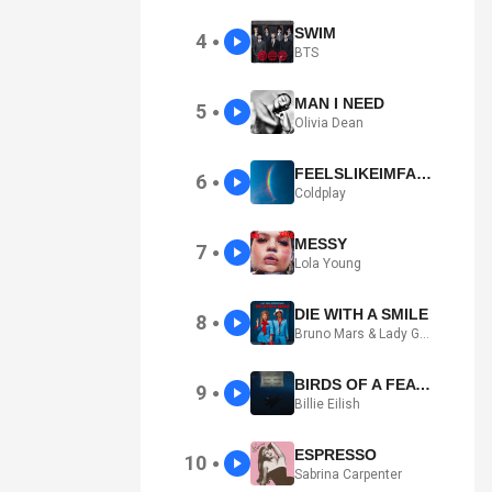
SWIM
4
●
BTS
MAN I NEED
5
●
Olivia Dean
FEELSLIKEIMFALLINGINLOVE
6
●
Coldplay
MESSY
7
●
Lola Young
DIE WITH A SMILE
8
●
Bruno Mars & Lady Gaga
BIRDS OF A FEATHER
9
●
Billie Eilish
ESPRESSO
10
●
Sabrina Carpenter