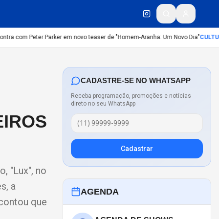
tra com Peter Parker em novo teaser de "Homem-Aranha: Um Novo Dia"
CULTUR
CADASTRE-SE NO WHATSAPP
Receba programação, promoções e notícias
direto no seu WhatsApp
EIROS
Cadastrar
, "Lux", no
s, a
AGENDA
 contou que