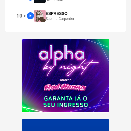
Billie Eilish
ESPRESSO
10
●
Sabrina Carpenter