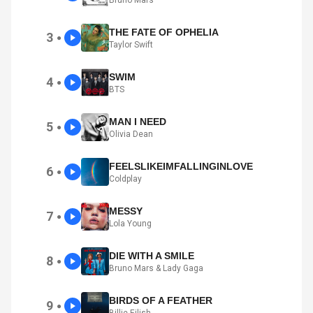
Bruno Mars
THE FATE OF OPHELIA
3
●
Taylor Swift
SWIM
4
●
BTS
MAN I NEED
5
●
Olivia Dean
FEELSLIKEIMFALLINGINLOVE
6
●
Coldplay
MESSY
7
●
Lola Young
DIE WITH A SMILE
8
●
Bruno Mars & Lady Gaga
BIRDS OF A FEATHER
9
●