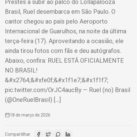
Prestes a subir ao palco do Lollapalooza
Brasil, Ruel desembarca em São Paulo. O
cantor chegou ao país pelo Aeroporto
Internacional de Guarulhos, na noite da última
terça-feira (17). Aproveitando a ocasião, ele
ainda tirou fotos com fãs e deu autógrafos.
Abaixo, confira: RUEL ESTÁ OFICIALMENTE
NO BRASIL!
&#x2764;&#xfe0f;&#x1f1e7;&#x1f1f7;
pic.twitter.com/OrJC4aucBy — Ruel (no) Brasil
(@OneRuelBrasil) […]
18 de março de 2026
Compartilhar: